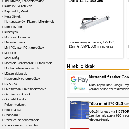
LABD-12-12-350-300
Induktivitás, Transzformátor
Kábelek, Vezetékek
Kapcsolók, Relék
Készülékek
Kishangszórók, Piezók, Mikrofonok
Kondenzátor
Kristályok
Matricák, Feliratok
Méréstechnika
Lineáris mozgató motor, 12V DC,
12mm/s, 350N, 300mm úthossz
Mini PC, ipari PC, tartozékok
Modulok
Modulvilág
Motorok, Ventilátorok, Fűtőelemek
Hírek, cikkek
Munkavédelmi eszközök
Műszerdobozok
Mostantól fizethet Goo
Napelemek és tartozékok
NYÁK-ok
A mai naptól már Google Pay-
Okosotthon, Lakáselektronika
korábbi online fizetési mó
Oktatási eszközök
Optoelektronika
Több mint 870 GLS c
Peltier modulok
Pneumatika
A GLS Hungary - a HESTORE 
Szenzorok
üzembe helyezte a 870. cso
lefedettséggel.
Szerelési segédanyagok
Szerszám és forrasztás