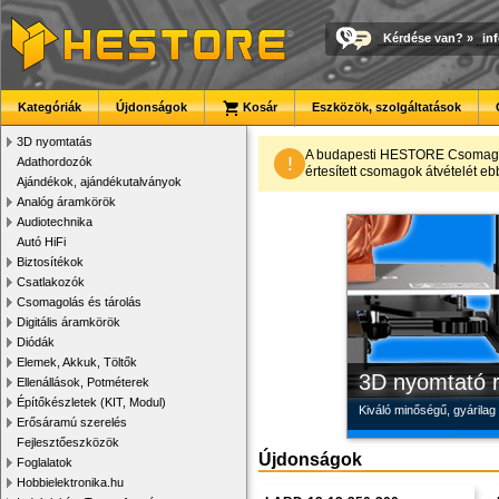
Kérdése van?
»
in
Kategóriák
Újdonságok
Kosár
Eszközök, szolgáltatások
3D nyomtatás
Modulvilág
Új PLA filamen
Megbízható la
A budapesti HESTORE CsomagPon
!
Adathordozók
értesített csomagok átvételét eb
Ajándékok, ajándékutalványok
Fejlesztés, szórakozás é
Kiváló árfekvésű, sok sz
Új, modern megjelenésű 
Analóg áramkörök
Audiotechnika
Autó HiFi
Biztosítékok
Csatlakozók
Csomagolás és tárolás
Digitális áramkörök
Diódák
Elemek, Akkuk, Töltők
3D nyomtató r
Ellenállások, Potméterek
Építőkészletek (KIT, Modul)
Kiváló minőségű, gyárilag
Erősáramú szerelés
Fejlesztőeszközök
Újdonságok
Foglalatok
Hobbielektronika.hu