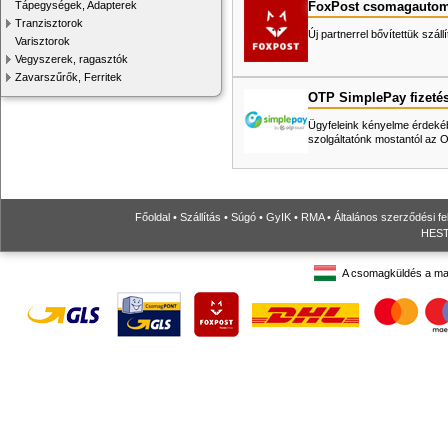
FoxPost csomagautom
Tápegységek, Adapterek
Tranzisztorok
Új partnerrel bővítettük száll
Varisztorok
Vegyszerek, ragasztók
Zavarszűrők, Ferritek
OTP SimplePay fizeté
Ügyfeleink kényelme érdekéb
szolgáltatónk mostantól az
Főoldal
•
Szállítás
•
Súgó
•
GyIK
•
RMA
•
Általános szerződési fe
HESTO
A csomagküldés a ma