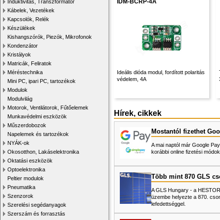
IDM-BCRP-4A
Induktivitás, Transzformátor
Kábelek, Vezetékek
Kapcsolók, Relék
Készülékek
Kishangszórók, Piezók, Mikrofonok
Kondenzátor
Kristályok
Matricák, Feliratok
Méréstechnika
Ideális dióda modul, fordított polaritás
védelem, 4A
Mini PC, ipari PC, tartozékok
Modulok
Modulvilág
Motorok, Ventilátorok, Fűtőelemek
Hírek, cikkek
Munkavédelmi eszközök
Műszerdobozok
Mostantól fizethet Goo
Napelemek és tartozékok
NYÁK-ok
A mai naptól már Google Pay-
Okosotthon, Lakáselektronika
korábbi online fizetési mó
Oktatási eszközök
Optoelektronika
Több mint 870 GLS c
Peltier modulok
Pneumatika
A GLS Hungary - a HESTORE 
Szenzorok
üzembe helyezte a 870. cso
lefedettséggel.
Szerelési segédanyagok
Szerszám és forrasztás