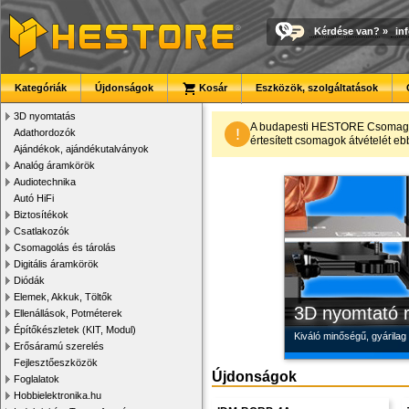
Kérdése van?
»
in
Kategóriák
Újdonságok
Kosár
Eszközök, szolgáltatások
3D nyomtatás
Modulvilág
Megbízható la
Új PLA filamen
A budapesti HESTORE CsomagPon
!
Adathordozók
értesített csomagok átvételét eb
Ajándékok, ajándékutalványok
Fejlesztés, szórakozás é
Új, modern megjelenésű 
Kiváló árfekvésű, sok sz
Analóg áramkörök
Audiotechnika
Autó HiFi
Biztosítékok
Csatlakozók
Csomagolás és tárolás
Digitális áramkörök
Diódák
Elemek, Akkuk, Töltők
3D nyomtató r
Ellenállások, Potméterek
Építőkészletek (KIT, Modul)
Kiváló minőségű, gyárilag
Erősáramú szerelés
Fejlesztőeszközök
Újdonságok
Foglalatok
Hobbielektronika.hu