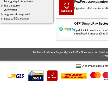
FoxPost csomagautom
Tápegységek, Adapterek
Tranzisztorok
Új partnerrel bővítettük száll
Varisztorok
Vegyszerek, ragasztók
Zavarszűrők, Ferritek
OTP SimplePay fizeté
Ügyfeleink kényelme érdekéb
szolgáltatónk mostantól az
Főoldal
•
Szállítás
•
Súgó
•
GyIK
•
RMA
•
Általános szerződési fe
HESTO
A csomagküldés a ma