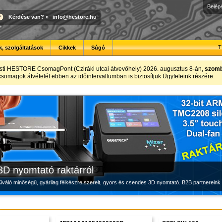
Belép
Kérdése van?
»
info@hestore.hu
T
, szolgáltatások
Cikkek
Súgó
Új PLA filamentek készletről
Modulvilág
Megbízható labortápegység készletről
sti HESTORE CsomagPont (Cziráki utcai átvevőhely) 2026. augusztus 8-án,
szomba
t csomagok átvételét ebben az időintervallumban is biztosítjuk Ügyfeleink részére.
Kiváló árfekvésű, sok színben elérhető 1.75 mm-es PLA filamentek a HESTORE kínálatában
Fejlesztés, szórakozás és robotika, a HESTORE-tól
Új, modern megjelenésű és megbízható labortápegység, a HESTORE kínálatában
3D nyomtató raktárról
iváló minőségű, gyárilag félkészre szerelt, gyors és csendes 3D nyomtató. B2B partnereink 