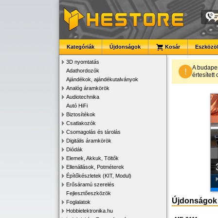
Kategóriák
Újdonságok
Kosár
Eszközök
3D nyomtatás
A budape
!
Adathordozók
értesítet
Ajándékok, ajándékutalványok
Analóg áramkörök
Audiotechnika
Autó HiFi
Biztosítékok
Csatlakozók
Csomagolás és tárolás
Digitális áramkörök
Diódák
Elemek, Akkuk, Töltők
Ellenállások, Potméterek
Építőkészletek (KIT, Modul)
K
Erősáramú szerelés
Fejlesztőeszközök
Újdonságok
Foglalatok
Hobbielektronika.hu