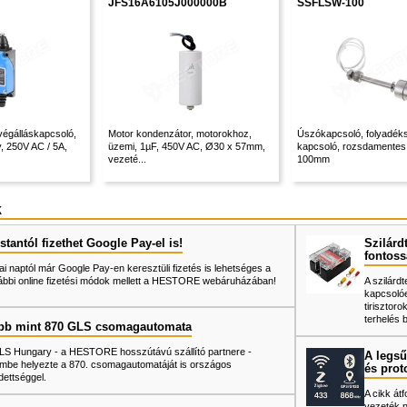
JFS16A6105J000000B
SSFLSW-100
égálláskapcsoló,
Motor kondenzátor, motorokhoz,
Úszókapcsoló, folyadéks
, 250V AC / 5A,
üzemi, 1µF, 450V AC, Ø30 x 57mm,
kapcsoló, rozsdamentes 
vezeté...
100mm
k
tantól fizethet Google Pay-el is!
Szilárd
fontoss
ai naptól már Google Pay-en keresztüli fizetés is lehetséges a
ábbi online fizetési módok mellett a HESTORE webáruházában!
A szilárd
kapcsoló
tiriszto
terhelés 
bb mint 870 GLS csomagautomata
LS Hungary - a HESTORE hosszútávú szállító partnere -
A legsű
mbe helyezte a 870. csomagautomatáját is országos
és prot
dettséggel.
A cikk át
vezeték né