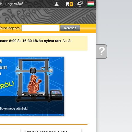
és
|
Regisztráció
0
ípus/Kifejezés:
ton 8:00 és 16:30 között nyitva tart
. A már
?
Kérdése
van
figyelmébe ajánljuk!