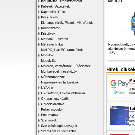
ME-8111
Induktivitás, Transzformátor
Kábelek, Vezetékek
Kapcsolók, Relék
Készülékek
Kishangszórók, Piezók, Mikrofonok
Kondenzátor
Kristályok
Matricák, Feliratok
Méréstechnika
Nyomódugattyús v
alumínium öntvény
Mini PC, ipari PC, tartozékok
115V...
Modulok
Modulvilág
Motorok, Ventilátorok, Fűtőelemek
Hírek, cikke
Munkavédelmi eszközök
Műszerdobozok
Mos
Napelemek és tartozékok
NYÁK-ok
A m
Okosotthon, Lakáselektronika
kor
Oktatási eszközök
Optoelektronika
Tö
Peltier modulok
Pneumatika
A G
Szenzorok
üze
lefe
Szerelési segédanyagok
Szerszám és forrasztás