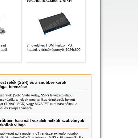
WS-7IN-1024X600-CAP-H
zint
7 hüvelykes HDMI kijelző, IPS,
acél,
kapacitív érintőképernyő, 1024x600
test relék (SSR) és a snubber-körök
ága, tervezése
test relék (Solid State Relay, SSR) félvezető alapú
eszközök, amelyek mechanikus érintkezők helyett
rokat (TRIAC, SCR) vagy MOSFET-eket használnak a
be- és kikapcsolására.
rűbben használt vezeték nélküli szabványok
okollok világa
fogó képet ad a modern IoT rendszerek legfontosabb
lküli technológiáiról, beleértve a WiFi-t, Bluetooth/BLE-t,