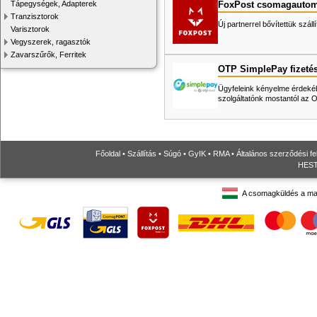
FoxPost csomagautom
Tápegységek, Adapterek
Tranzisztorok
Új partnerrel bővítettük száll
Varisztorok
Vegyszerek, ragasztók
Zavarszűrők, Ferritek
OTP SimplePay fizeté
Ügyfeleink kényelme érdekéb
szolgáltatónk mostantól az
Főoldal
•
Szállítás
•
Súgó
•
GyIK
•
RMA
•
Általános szerződési fe
HESTO
A csomagküldés a ma