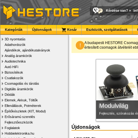
Kérdése van?
»
in
Kategóriák
Újdonságok
Kosár
Eszközök, szolgáltatások
3D nyomtatás
Megbízható la
Új PLA filamen
3D nyomtató r
A budapesti HESTORE CsomagPon
!
Adathordozók
értesített csomagok átvételét eb
Ajándékok, ajándékutalványok
Új, modern megjelenésű 
Kiváló árfekvésű, sok sz
Kiváló minőségű, gyárilag
Analóg áramkörök
Audiotechnika
Autó HiFi
Biztosítékok
Csatlakozók
Csomagolás és tárolás
Digitális áramkörök
Diódák
Elemek, Akkuk, Töltők
Modulvilág
Ellenállások, Potméterek
Építőkészletek (KIT, Modul)
Fejlesztés, szórakozás é
Erősáramú szerelés
Fejlesztőeszközök
Újdonságok
Foglalatok
Hobbielektronika.hu