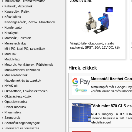
ASW-07D-BL
Induktivitás, Transzformátor
Kábelek, Vezetékek
Kapcsolók, Relék
Készülékek
Kishangszórók, Piezók, Mikrofonok
Kondenzátor
Kristályok
Matricák, Feliratok
Méréstechnika
Világító billenőkapcsoló, vízálló
sapkával, SPST, 20A, 12V DC, kék
Mini PC, ipari PC, tartozékok
Modulok
Modulvilág
Motorok, Ventilátorok, Fűtőelemek
Hírek, cikkek
Munkavédelmi eszközök
Műszerdobozok
Mostantól fizethet Goo
Napelemek és tartozékok
NYÁK-ok
A mai naptól már Google Pay-
Okosotthon, Lakáselektronika
korábbi online fizetési mó
Oktatási eszközök
Optoelektronika
Több mint 870 GLS c
Peltier modulok
Pneumatika
A GLS Hungary - a HESTORE 
Szenzorok
üzembe helyezte a 870. cso
lefedettséggel.
Szerelési segédanyagok
Szerszám és forrasztás