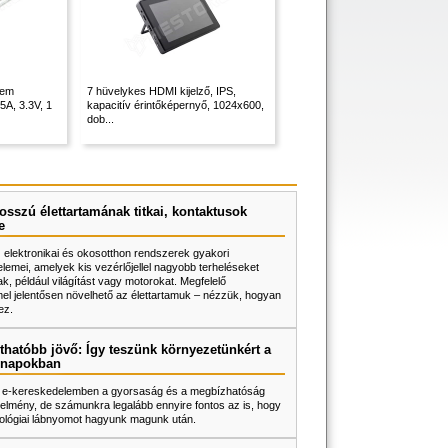
nem
7 hüvelykes HDMI kijelző, IPS,
5A, 3.3V, 1
kapacitív érintőképernyő, 1024x600,
dob...
osszú élettartamának titkai, kontaktusok
e
z elektronikai és okosotthon rendszerek gyakori
lemei, amelyek kis vezérlőjellel nagyobb terheléseket
k, például világítást vagy motorokat. Megfelelő
l jelentősen növelhető az élettartamuk – nézzük, hogyan
ez.
thatóbb jövő: Így teszünk környezetünkért a
napokban
 e-kereskedelemben a gyorsaság és a megbízhatóság
elmény, de számunkra legalább ennyire fontos az is, hogy
ológiai lábnyomot hagyunk magunk után.