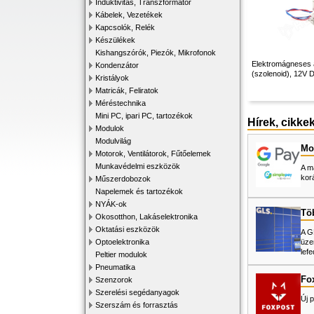
Induktivitás, Transzformátor
Kábelek, Vezetékek
Kapcsolók, Relék
Készülékek
Kishangszórók, Piezók, Mikrofonok
Elektromágneses a
Kondenzátor
(szolenoid), 12V 
Kristályok
Matricák, Feliratok
Méréstechnika
Mini PC, ipari PC, tartozékok
Hírek, cikke
Modulok
Modulvilág
Mos
Motorok, Ventilátorok, Fűtőelemek
Munkavédelmi eszközök
A m
kor
Műszerdobozok
Napelemek és tartozékok
NYÁK-ok
Tö
Okosotthon, Lakáselektronika
Oktatási eszközök
A G
üze
Optoelektronika
lefe
Peltier modulok
Pneumatika
Fo
Szenzorok
Szerelési segédanyagok
Új p
Szerszám és forrasztás