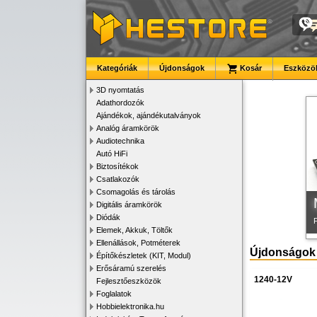
Kategóriák
Újdonságok
Kosár
Eszközök
K
3D nyomtatás
Adathordozók
Ajándékok, ajándékutalványok
Analóg áramkörök
Audiotechnika
Autó HiFi
Biztosítékok
Csatlakozók
Csomagolás és tárolás
Digitális áramkörök
Diódák
Elemek, Akkuk, Töltők
Ellenállások, Potméterek
Újdonságok
Építőkészletek (KIT, Modul)
Erősáramú szerelés
1240-12V
Fejlesztőeszközök
Foglalatok
Hobbielektronika.hu