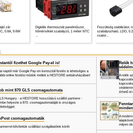
jtó zár
Digitális thermosztát panelműszer,
Feszültség stabilizátor, 
DC, 0.8A, 9.6W
hőmérséklet szabályzó, 1 méter NTC
szabályozható, LDO, 0.2
...
csator...
k
tantól fizethet Google Pay-el is!
Relék h
védelm
ai naptól már Google Pay-en keresztüli fizetés is lehetséges a
ábbi online fizetési módok mellett a HESTORE webáruházában!
A relék a
kapcsolóe
kapcsolna
védelemme
bb mint 870 GLS csomagautomata
érhető el 
LS Hungary - a HESTORE hosszútávú szállító partnere -
mbe helyezte a 870. csomagautomatáját is országos
Fenntar
dettséggel.
minden
A modern
xPost csomagautomaták
alapkövet
milyen ök
artnerrel bővítettük szállítási szolgáltatóink körét