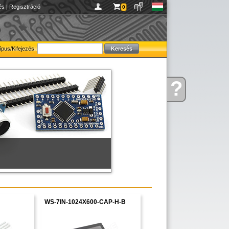
és
|
Regisztráció
0
ípus/Kifejezés:
figyelmébe ajánljuk!
?
Kérdése
van
WS-7IN-1024X600-CAP-H-B