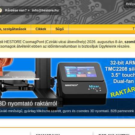
Belép
Kérdése van?
»
info@hestore.hu
T
, szolgáltatások
Cikkek
Súgó
Modulvilág
Megbízható labortápegység készletről
Új PLA filamentek készletről
sti HESTORE CsomagPont (Cziráki utcai átvevőhely) 2026. augusztus 8-án,
szomba
t csomagok átvételét ebben az időintervallumban is biztosítjuk Ügyfeleink részére.
Fejlesztés, szórakozás és robotika, a HESTORE-tól
Új, modern megjelenésű és megbízható labortápegység, a HESTORE kínálatában
Kiváló árfekvésű, sok színben elérhető 1.75 mm-es PLA filamentek a HESTORE kínálatában
3D nyomtató raktárról
iváló minőségű, gyárilag félkészre szerelt, gyors és csendes 3D nyomtató. B2B partnereink 