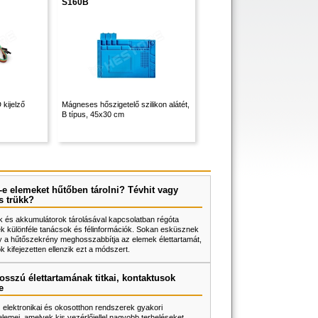
S160B
kijelző
Mágneses hőszigetelő szilikon alátét,
B típus, 45x30 cm
e elemeket hűtőben tárolni? Tévhit vagy
s trükk?
 és akkumulátorok tárolásával kapcsolatban régóta
k különféle tanácsok és félinformációk. Sokan esküsznek
y a hűtőszekrény meghosszabbítja az elemek élettartamát,
 kifejezetten ellenzik ezt a módszert.
osszú élettartamának titkai, kontaktusok
e
z elektronikai és okosotthon rendszerek gyakori
lemei, amelyek kis vezérlőjellel nagyobb terheléseket