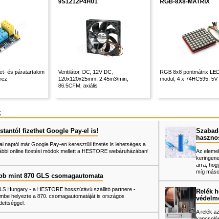
9S1212P4H01
RGB-8X8-MATRIX
t- és páratartalom
Ventilátor, DC, 12V DC,
RGB 8x8 pontmátrix LED 
hez
120x120x25mm, 2.45m3/min,
modul, 4 x 74HC595, 5V
86.5CFM, axiális
k
tantól fizethet Google Pay-el is!
Szabad-
haszno
ai naptól már Google Pay-en keresztüli fizetés is lehetséges a
ábbi online fizetési módok mellett a HESTORE webáruházában!
Az elemek
keringene
arra, hog
míg mások
bb mint 870 GLS csomagautomata
LS Hungary - a HESTORE hosszútávú szállító partnere -
Relék h
mbe helyezte a 870. csomagautomatáját is országos
védelm
dettséggel.
A relék a
kapcsolóe