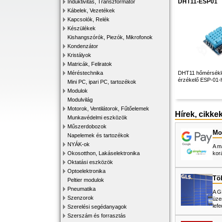
DHT11-ESP01
Induktivitás, Transzformátor
Kábelek, Vezetékek
Kapcsolók, Relék
Készülékek
Kishangszórók, Piezók, Mikrofonok
Kondenzátor
Kristályok
Matricák, Feliratok
Méréstechnika
DHT11 hőmérsékle
érzékelő ESP-01-
Mini PC, ipari PC, tartozékok
Modulok
Modulvilág
Motorok, Ventilátorok, Fűtőelemek
Hírek, cikke
Munkavédelmi eszközök
Műszerdobozok
Mos
Napelemek és tartozékok
NYÁK-ok
A m
Okosotthon, Lakáselektronika
kor
Oktatási eszközök
Optoelektronika
Tö
Peltier modulok
Pneumatika
A G
Szenzorok
üze
lefe
Szerelési segédanyagok
Szerszám és forrasztás