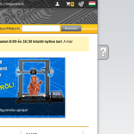
és
|
Regisztráció
0
ípus/Kifejezés:
ton 8:00 és 16:30 között nyitva tart
. A már
?
Kérdése
van
figyelmébe ajánljuk!