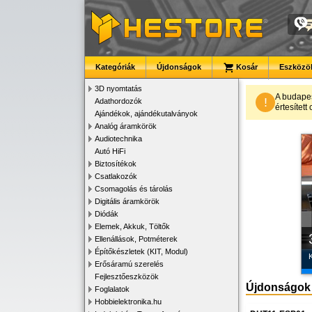
Kategóriák
Újdonságok
Kosár
Eszközök
3D nyomtatás
A budape
!
Adathordozók
értesítet
Ajándékok, ajándékutalványok
Analóg áramkörök
Audiotechnika
Autó HiFi
Biztosítékok
Csatlakozók
Csomagolás és tárolás
Digitális áramkörök
Diódák
Elemek, Akkuk, Töltők
Ellenállások, Potméterek
Építőkészletek (KIT, Modul)
K
Erősáramú szerelés
Fejlesztőeszközök
Újdonságok
Foglalatok
Hobbielektronika.hu