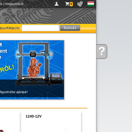
és
|
Regisztráció
0
ípus/Kifejezés:
?
Kérdése
van
figyelmébe ajánljuk!
1240-12V