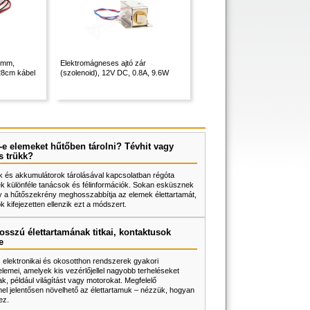
10mm,
Elektromágneses ajtó zár
28cm kábel
(szolenoid), 12V DC, 0.8A, 9.6W
e elemeket hűtőben tárolni? Tévhit vagy
s trükk?
 és akkumulátorok tárolásával kapcsolatban régóta
k különféle tanácsok és félinformációk. Sokan esküsznek
y a hűtőszekrény meghosszabbítja az elemek élettartamát,
 kifejezetten ellenzik ezt a módszert.
osszú élettartamának titkai, kontaktusok
e
z elektronikai és okosotthon rendszerek gyakori
lemei, amelyek kis vezérlőjellel nagyobb terheléseket
k, például világítást vagy motorokat. Megfelelő
l jelentősen növelhető az élettartamuk – nézzük, hogyan
ez.