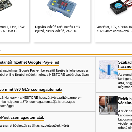
modul, li-ion, 18W
Digitális időzítő relé, kettős LED
Ventilátor, 12V, 40x40x
SB-A, USB-C
kijelző, ciklus időzítő, 24V DC
XH2.54mm csatlakozó, 
k
tantól fizethet Google Pay-el is!
Szabad-
haszno
ai naptól már Google Pay-en keresztüli fizetés is lehetséges a
ábbi online fizetési módok mellett a HESTORE webáruházában!
Az elemek
keringene
arra, hog
míg mások
bb mint 870 GLS csomagautomata
LS Hungary - a HESTORE hosszútávú szállító partnere -
Relék h
mbe helyezte a 870. csomagautomatáját is országos
védelm
dettséggel.
A relék a
kapcsolóe
xPost csomagautomaták
kapcsolna
védelemme
artnerrel bővítettük szállítási szolgáltatóink körét
érhető el 