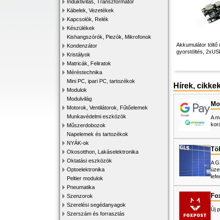
Induktivitás, Transzformátor
Kábelek, Vezetékek
Kapcsolók, Relék
Készülékek
Kishangszórók, Piezók, Mikrofonok
Akkumulátor töltő 
Kondenzátor
gyorstöltés, 2xU
Kristályok
Matricák, Feliratok
Méréstechnika
Mini PC, ipari PC, tartozékok
Hírek, cikke
Modulok
Modulvilág
Mos
Motorok, Ventilátorok, Fűtőelemek
Munkavédelmi eszközök
A m
kor
Műszerdobozok
Napelemek és tartozékok
NYÁK-ok
Tö
Okosotthon, Lakáselektronika
Oktatási eszközök
A G
üze
Optoelektronika
lefe
Peltier modulok
Pneumatika
Fo
Szenzorok
Szerelési segédanyagok
Új p
Szerszám és forrasztás