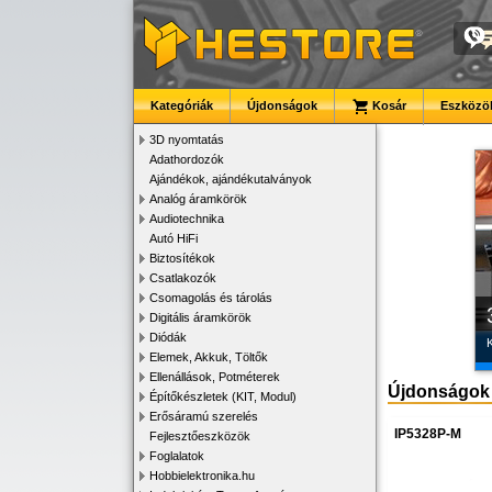
Kategóriák
Újdonságok
Kosár
Eszközök
3D nyomtatás
Adathordozók
Ajándékok, ajándékutalványok
Analóg áramkörök
Audiotechnika
Autó HiFi
Biztosítékok
Csatlakozók
Csomagolás és tárolás
Digitális áramkörök
Diódák
K
Elemek, Akkuk, Töltők
Ellenállások, Potméterek
Újdonságok
Építőkészletek (KIT, Modul)
Erősáramú szerelés
IP5328P-M
Fejlesztőeszközök
Foglalatok
Hobbielektronika.hu