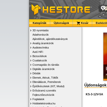
Kategóriák
Újdonságok
Kosár
Eszközök
K
3D nyomtatás
Adathordozók
Ajándékok, ajándékutalványok
Analóg áramkörök
Audiotechnika
Autó HiFi
Biztosítékok
Csatlakozók
Csomagolás és tárolás
Digitális áramkörök
Diódák
Elemek, Akkuk, Töltők
Ellenállások, Potméterek
Újdonságok
Építőkészletek (KIT, Modul)
Erősáramú szerelés
KS-3-12V-5A
Fejlesztőeszközök
Foglalatok
Hobbielektronika.hu