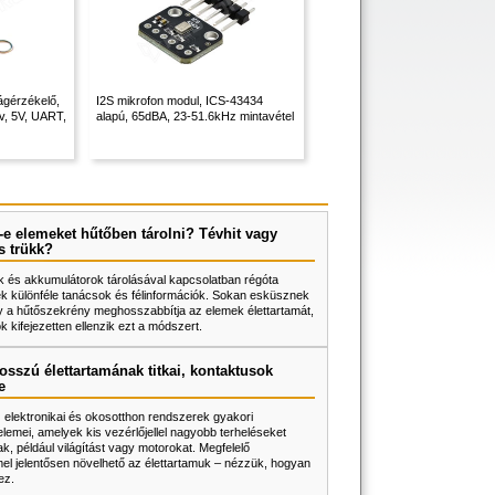
ágérzékelő,
I2S mikrofon modul, ICS-43434
v, 5V, UART,
alapú, 65dBA, 23-51.6kHz mintavétel
e elemeket hűtőben tárolni? Tévhit vagy
s trükk?
 és akkumulátorok tárolásával kapcsolatban régóta
k különféle tanácsok és félinformációk. Sokan esküsznek
y a hűtőszekrény meghosszabbítja az elemek élettartamát,
 kifejezetten ellenzik ezt a módszert.
osszú élettartamának titkai, kontaktusok
e
z elektronikai és okosotthon rendszerek gyakori
lemei, amelyek kis vezérlőjellel nagyobb terheléseket
k, például világítást vagy motorokat. Megfelelő
l jelentősen növelhető az élettartamuk – nézzük, hogyan
ez.