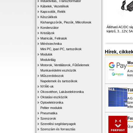
Induktivitás, Transzformátor
Kábelek, Vezetékek
Kapcsolók, Relék
Készülékek
Kishangszórók, Piezók, Mikrofonok
Állítható AC/DC tá
Kondenzátor
kijelző, 3...12V, 5
Kristályok
Matricák, Feliratok
Méréstechnika
Mini PC, ipari PC, tartozékok
Hírek, cikke
Modulok
Modulvilág
Mos
Motorok, Ventilátorok, Fűtőelemek
Munkavédelmi eszközök
A m
kor
Műszerdobozok
Napelemek és tartozékok
NYÁK-ok
Tö
Okosotthon, Lakáselektronika
Oktatási eszközök
A G
üze
Optoelektronika
lefe
Peltier modulok
Pneumatika
Fo
Szenzorok
Szerelési segédanyagok
Új p
Szerszám és forrasztás