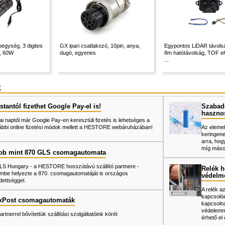
pegység, 3 digites
GX ipari csatlakozó, 10pin, anya,
Egypontos LiDAR távols
A, 60W
dugó, egyenes
8m hatótávolság, TOF el
...
k
tantól fizethet Google Pay-el is!
Szabad-
haszno
ai naptól már Google Pay-en keresztüli fizetés is lehetséges a
ábbi online fizetési módok mellett a HESTORE webáruházában!
Az elemek
keringene
arra, hog
míg mások
bb mint 870 GLS csomagautomata
LS Hungary - a HESTORE hosszútávú szállító partnere -
Relék h
mbe helyezte a 870. csomagautomatáját is országos
védelm
dettséggel.
A relék a
kapcsolóe
xPost csomagautomaták
kapcsolna
védelemme
artnerrel bővítettük szállítási szolgáltatóink körét
érhető el 