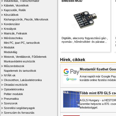
BME688-MOD
Induktivitás, Transzformátor
Kábelek, Vezetékek
Kapcsolók, Relék
Készülékek
Kishangszórók, Piezók, Mikrofonok
Kondenzátor
Kristályok
Matricák, Feliratok
Méréstechnika
Digitális, alacsony fogyasztású gáz-,
nyomás-, hőmérséklet- és páratar...
Mini PC, ipari PC, tartozékok
Modulok
Modulvilág
Motorok, Ventilátorok, Fűtőelemek
Hírek, cikkek
Munkavédelmi eszközök
Műszerdobozok
Mostantól fizethet Goo
Napelemek és tartozékok
NYÁK-ok
A mai naptól már Google Pay-
Okosotthon, Lakáselektronika
korábbi online fizetési mó
Oktatási eszközök
Optoelektronika
Több mint 870 GLS c
Peltier modulok
Pneumatika
A GLS Hungary - a HESTORE 
Szenzorok
üzembe helyezte a 870. cso
lefedettséggel.
Szerelési segédanyagok
Szerszám és forrasztás