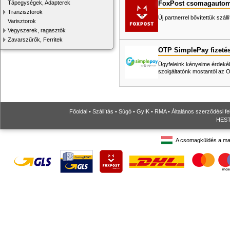
FoxPost csomagautom
Tápegységek, Adapterek
Tranzisztorok
Új partnerrel bővítettük száll
Varisztorok
Vegyszerek, ragasztók
Zavarszűrők, Ferritek
OTP SimplePay fizeté
Ügyfeleink kényelme érdekéb
szolgáltatónk mostantól az
Főoldal
•
Szállítás
•
Súgó
•
GyIK
•
RMA
•
Általános szerződési fe
HESTO
A csomagküldés a ma