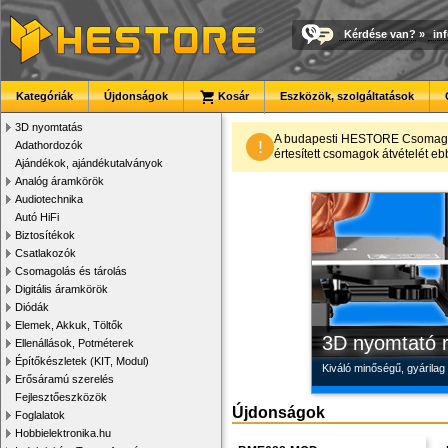
Kérdése van?
»
in
Kategóriák
Újdonságok
Kosár
Eszközök, szolgáltatások
3D nyomtatás
Modulvilág
Új PLA filamen
Megbízható la
A budapesti HESTORE CsomagPon
!
Adathordozók
értesített csomagok átvételét eb
Ajándékok, ajándékutalványok
Fejlesztés, szórakozás é
Kiváló árfekvésű, sok sz
Új, modern megjelenésű 
Analóg áramkörök
Audiotechnika
Autó HiFi
Biztosítékok
Csatlakozók
Csomagolás és tárolás
Digitális áramkörök
Diódák
Elemek, Akkuk, Töltők
3D nyomtató r
Ellenállások, Potméterek
Építőkészletek (KIT, Modul)
Kiváló minőségű, gyárilag
Erősáramú szerelés
Fejlesztőeszközök
Újdonságok
Foglalatok
Hobbielektronika.hu