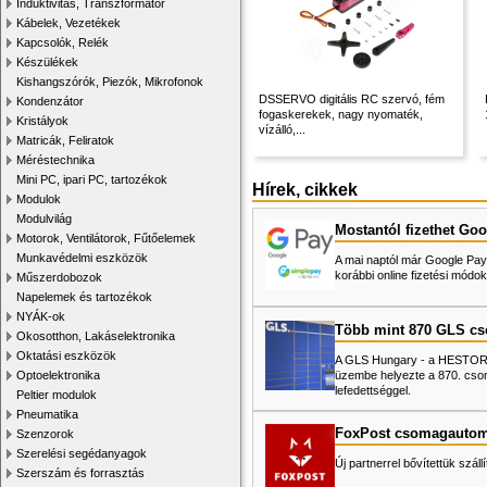
Induktivitás, Transzformátor
Kábelek, Vezetékek
Kapcsolók, Relék
Készülékek
Kishangszórók, Piezók, Mikrofonok
DSSERVO digitális RC szervó, fém
Kondenzátor
fogaskerekek, nagy nyomaték,
Kristályok
vízálló,...
Matricák, Feliratok
Méréstechnika
Mini PC, ipari PC, tartozékok
Hírek, cikkek
Modulok
Modulvilág
Mostantól fizethet Goo
Motorok, Ventilátorok, Fűtőelemek
Munkavédelmi eszközök
A mai naptól már Google Pay-
korábbi online fizetési mó
Műszerdobozok
Napelemek és tartozékok
NYÁK-ok
Több mint 870 GLS c
Okosotthon, Lakáselektronika
Oktatási eszközök
A GLS Hungary - a HESTORE 
üzembe helyezte a 870. cso
Optoelektronika
lefedettséggel.
Peltier modulok
Pneumatika
FoxPost csomagautom
Szenzorok
Szerelési segédanyagok
Új partnerrel bővítettük száll
Szerszám és forrasztás