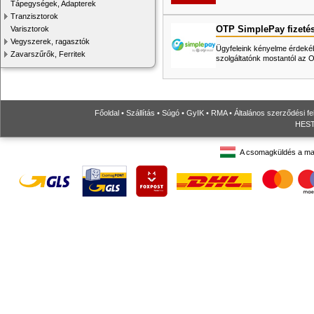
Tápegységek, Adapterek
Tranzisztorok
OTP SimplePay fizeté
Varisztorok
Vegyszerek, ragasztók
Ügyfeleink kényelme érdekéb
Zavarszűrők, Ferritek
szolgáltatónk mostantól az
Főoldal
•
Szállítás
•
Súgó
•
GyIK
•
RMA
•
Általános szerződési fe
HESTO
A csomagküldés a ma