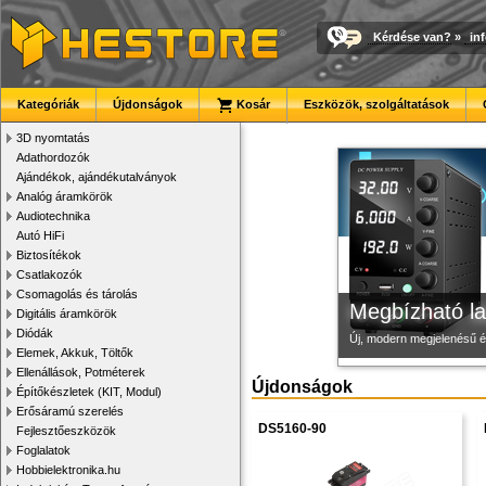
Kérdése van?
»
in
3D nyomtató r
Modulvilág
Új PLA filamen
Kategóriák
Újdonságok
Kosár
Eszközök, szolgáltatások
Kiváló minőségű, gyárilag
Fejlesztés, szórakozás é
Kiváló árfekvésű, sok sz
3D nyomtatás
Adathordozók
Ajándékok, ajándékutalványok
Analóg áramkörök
Audiotechnika
Autó HiFi
Biztosítékok
Csatlakozók
Csomagolás és tárolás
Megbízható la
Digitális áramkörök
Diódák
Új, modern megjelenésű 
Elemek, Akkuk, Töltők
Ellenállások, Potméterek
Újdonságok
Építőkészletek (KIT, Modul)
Erősáramú szerelés
DS5160-90
Fejlesztőeszközök
Foglalatok
Hobbielektronika.hu