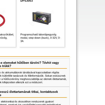
DPS3003
akozókábel,
Programozható labortápegység
zóvég,
modul, step-down (buck), 0-32V, 0-
3A
e elemeket hűtőben tárolni? Tévhit vagy
s trükk?
 és akkumulátorok tárolásával kapcsolatban régóta
k különféle tanácsok és félinformációk. Sokan esküsznek
y a hűtőszekrény meghosszabbítja az elemek élettartamát,
 kifejezetten ellenzik ezt a módszert.
osszú élettartamának titkai, kontaktusok
e
z elektronikai és okosotthon rendszerek gyakori
lemei, amelyek kis vezérlőjellel nagyobb terheléseket