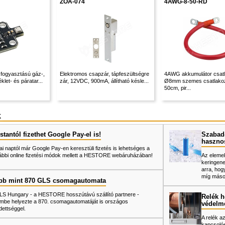
ZOA-074
4AWG-8-50-RD
y fogyasztású gáz-,
Elektromos csapzár, tápfeszültségre
4AWG akkumulátor csatl
let- és páratar...
zár, 12VDC, 900mA, állítható késle...
Ø8mm szemes csatlako
50cm, pir...
k
tantól fizethet Google Pay-el is!
Szabad-
haszno
ai naptól már Google Pay-en keresztüli fizetés is lehetséges a
ábbi online fizetési módok mellett a HESTORE webáruházában!
Az elemek
keringene
arra, hog
míg mások
bb mint 870 GLS csomagautomata
LS Hungary - a HESTORE hosszútávú szállító partnere -
Relék h
mbe helyezte a 870. csomagautomatáját is országos
védelm
dettséggel.
A relék a
kapcsolóe