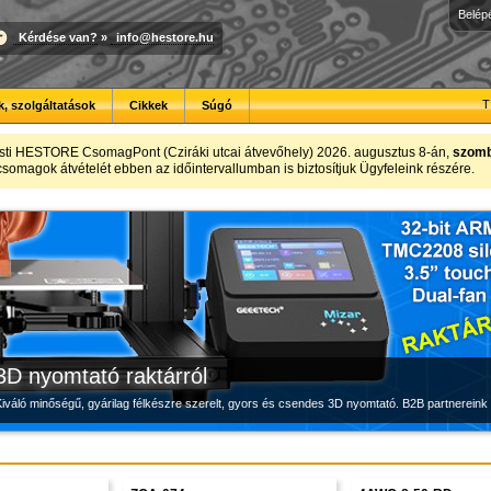
Belép
Kérdése van?
»
info@hestore.hu
T
, szolgáltatások
Cikkek
Súgó
Modulvilág
Új PLA filamentek készletről
Megbízható labortápegység készletről
sti HESTORE CsomagPont (Cziráki utcai átvevőhely) 2026. augusztus 8-án,
szomba
t csomagok átvételét ebben az időintervallumban is biztosítjuk Ügyfeleink részére.
Fejlesztés, szórakozás és robotika, a HESTORE-tól
Kiváló árfekvésű, sok színben elérhető 1.75 mm-es PLA filamentek a HESTORE kínálatában
Új, modern megjelenésű és megbízható labortápegység, a HESTORE kínálatában
3D nyomtató raktárról
iváló minőségű, gyárilag félkészre szerelt, gyors és csendes 3D nyomtató. B2B partnereink 