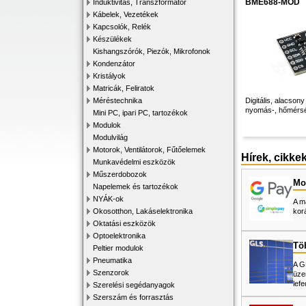
BME688-MOD
Induktivitás, Transzformátor
Kábelek, Vezetékek
Kapcsolók, Relék
Készülékek
Kishangszórók, Piezók, Mikrofonok
Kondenzátor
Kristályok
Matricák, Feliratok
Méréstechnika
Digitális, alacson
nyomás-, hőmérsék
Mini PC, ipari PC, tartozékok
Modulok
Modulvilág
Motorok, Ventilátorok, Fűtőelemek
Hírek, cikke
Munkavédelmi eszközök
Műszerdobozok
Mos
Napelemek és tartozékok
NYÁK-ok
A m
Okosotthon, Lakáselektronika
kor
Oktatási eszközök
Optoelektronika
Tö
Peltier modulok
Pneumatika
A G
Szenzorok
üze
lefe
Szerelési segédanyagok
Szerszám és forrasztás