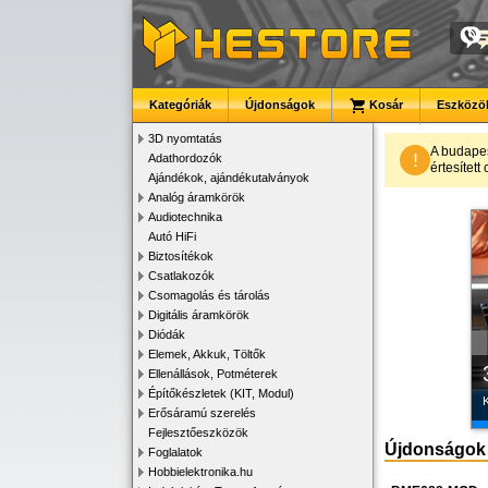
Kategóriák
Újdonságok
Kosár
Eszközök
3D nyomtatás
A budape
!
Adathordozók
értesítet
Ajándékok, ajándékutalványok
Analóg áramkörök
Audiotechnika
Autó HiFi
Biztosítékok
Csatlakozók
Csomagolás és tárolás
Digitális áramkörök
Diódák
Elemek, Akkuk, Töltők
Ellenállások, Potméterek
Építőkészletek (KIT, Modul)
K
Erősáramú szerelés
Fejlesztőeszközök
Újdonságok
Foglalatok
Hobbielektronika.hu