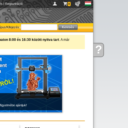
és
|
Regisztráció
0
ípus/Kifejezés:
ton 8:00 és 16:30 között nyitva tart
. A már
?
Kérdése
van
figyelmébe ajánljuk!