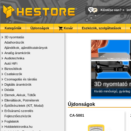
Kérdése van?
»
in
Új PLA filamen
Megbízható la
Modulvilág
Kategóriák
Újdonságok
Kosár
Eszközök, szolgáltatások
Kiváló árfekvésű, sok sz
Új, modern megjelenésű 
Fejlesztés, szórakozás é
3D nyomtatás
Adathordozók
Ajándékok, ajándékutalványok
Analóg áramkörök
Audiotechnika
Autó HiFi
Biztosítékok
Csatlakozók
Csomagolás és tárolás
3D nyomtató r
Digitális áramkörök
Diódák
Kiváló minőségű, gyárilag
Elemek, Akkuk, Töltők
Ellenállások, Potméterek
Újdonságok
Építőkészletek (KIT, Modul)
Erősáramú szerelés
CA-5001
Fejlesztőeszközök
Foglalatok
Hobbielektronika.hu