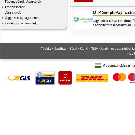
Tápegységek, Adapterek
Tranzisztorok
OTP SimplePay fizeté
Varisztorok
Vegyszerek, ragasztók
Ügyfeleink kényelme érdekéb
Zavarszűrők, Ferritek
szolgáltatónk mostantól az
Főoldal
•
Szállítás
•
Súgó
•
GyIK
•
RMA
•
Általános szerződési fe
HESTO
A csomagküldés a ma