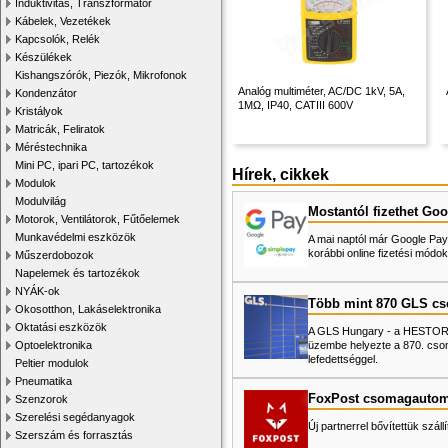
Induktivitás, Transzformátor
Kábelek, Vezetékek
Kapcsolók, Relék
Készülékek
Kishangszórók, Piezók, Mikrofonok
Analóg multiméter, AC/DC 1kV, 5A,
Kondenzátor
1MΩ, IP40, CATIII 600V
Kristályok
Matricák, Feliratok
Méréstechnika
Mini PC, ipari PC, tartozékok
Hírek, cikkek
Modulok
Modulvilág
Mostantól fizethet Goo
Motorok, Ventilátorok, Fűtőelemek
Munkavédelmi eszközök
A mai naptól már Google Pay-
korábbi online fizetési mó
Műszerdobozok
Napelemek és tartozékok
NYÁK-ok
Több mint 870 GLS c
Okosotthon, Lakáselektronika
Oktatási eszközök
A GLS Hungary - a HESTORE 
üzembe helyezte a 870. cso
Optoelektronika
lefedettséggel.
Peltier modulok
Pneumatika
FoxPost csomagautom
Szenzorok
Szerelési segédanyagok
Új partnerrel bővítettük száll
Szerszám és forrasztás