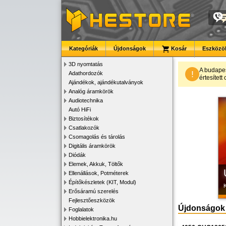
Kategóriák
Újdonságok
Kosár
Eszközök
3D nyomtatás
A budape
!
Adathordozók
értesítet
Ajándékok, ajándékutalványok
K
Analóg áramkörök
Audiotechnika
Autó HiFi
Biztosítékok
Csatlakozók
Csomagolás és tárolás
Digitális áramkörök
Diódák
Elemek, Akkuk, Töltők
Ellenállások, Potméterek
Építőkészletek (KIT, Modul)
Erősáramú szerelés
Fejlesztőeszközök
Újdonságok
Foglalatok
Hobbielektronika.hu