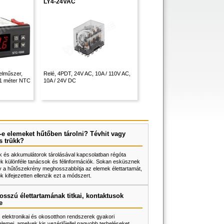
LY4-24VAC
nelműszer,
Relé, 4PDT, 24V AC, 10A / 110V AC,
 1 méter NTC
10A / 24V DC
e elemeket hűtőben tárolni? Tévhit vagy
s trükk?
 és akkumulátorok tárolásával kapcsolatban régóta
k különféle tanácsok és félinformációk. Sokan esküsznek
y a hűtőszekrény meghosszabbítja az elemek élettartamát,
 kifejezetten ellenzik ezt a módszert.
osszú élettartamának titkai, kontaktusok
e
z elektronikai és okosotthon rendszerek gyakori
lemei, amelyek kis vezérlőjellel nagyobb terheléseket