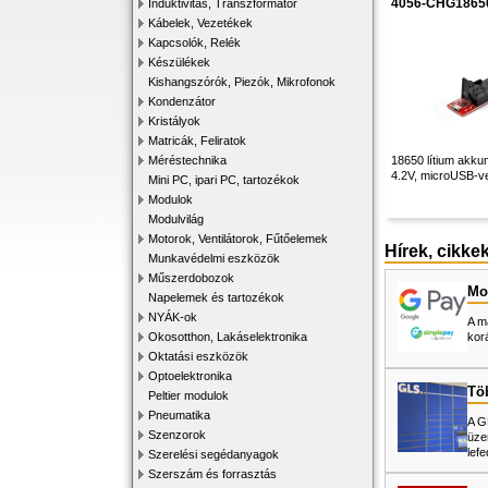
4056-CHG1865
Induktivitás, Transzformátor
Kábelek, Vezetékek
Kapcsolók, Relék
Készülékek
Kishangszórók, Piezók, Mikrofonok
Kondenzátor
Kristályok
Matricák, Feliratok
Méréstechnika
18650 lítium akkum
4.2V, microUSB-ve
Mini PC, ipari PC, tartozékok
Modulok
Modulvilág
Motorok, Ventilátorok, Fűtőelemek
Hírek, cikke
Munkavédelmi eszközök
Műszerdobozok
Mos
Napelemek és tartozékok
NYÁK-ok
A m
Okosotthon, Lakáselektronika
kor
Oktatási eszközök
Optoelektronika
Tö
Peltier modulok
Pneumatika
A G
Szenzorok
üze
lefe
Szerelési segédanyagok
Szerszám és forrasztás