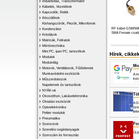
Induktivitás, Transzformátor
Kábelek, Vezetékek
Kapcsolók, Relék
Készülékek
Kishangszórók, Piezók, Mikrofonok
RF kábel GSM/WiF
Kondenzátor
SMA Female csatl
Kristályok
Matricák, Feliratok
Méréstechnika
Mini PC, ipari PC, tartozékok
Hírek, cikke
Modulok
Modulvilág
Mos
Motorok, Ventilátorok, Fűtőelemek
Munkavédelmi eszközök
A m
kor
Műszerdobozok
Napelemek és tartozékok
NYÁK-ok
Tö
Okosotthon, Lakáselektronika
Oktatási eszközök
A G
üze
Optoelektronika
lefe
Peltier modulok
Pneumatika
Fo
Szenzorok
Szerelési segédanyagok
Új p
Szerszám és forrasztás