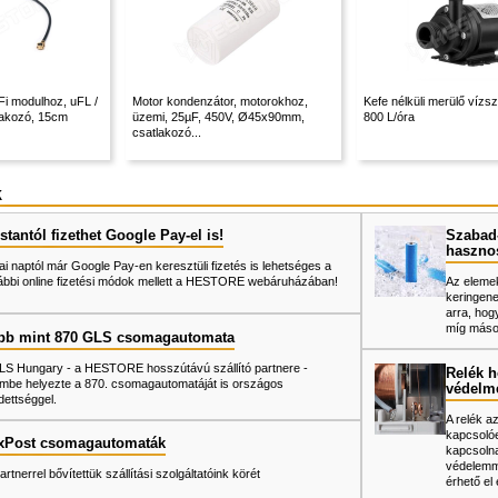
i modulhoz, uFL /
Motor kondenzátor, motorokhoz,
Kefe nélküli merülő vízsz
akozó, 15cm
üzemi, 25µF, 450V, Ø45x90mm,
800 L/óra
csatlakozó...
k
tantól fizethet Google Pay-el is!
Szabad-
haszno
ai naptól már Google Pay-en keresztüli fizetés is lehetséges a
ábbi online fizetési módok mellett a HESTORE webáruházában!
Az elemek
keringene
arra, hog
míg mások
bb mint 870 GLS csomagautomata
LS Hungary - a HESTORE hosszútávú szállító partnere -
Relék h
mbe helyezte a 870. csomagautomatáját is országos
védelm
dettséggel.
A relék a
kapcsolóe
xPost csomagautomaták
kapcsolna
védelemme
artnerrel bővítettük szállítási szolgáltatóink körét
érhető el 