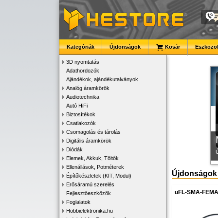
Kategóriák
Újdonságok
Kosár
Eszközök
K
3D nyomtatás
Adathordozók
Ajándékok, ajándékutalványok
Analóg áramkörök
Audiotechnika
Autó HiFi
Biztosítékok
Csatlakozók
Csomagolás és tárolás
Digitális áramkörök
Diódák
Elemek, Akkuk, Töltők
Ellenállások, Potméterek
Újdonságok
Építőkészletek (KIT, Modul)
Erősáramú szerelés
uFL-SMA-FEMA
Fejlesztőeszközök
Foglalatok
Hobbielektronika.hu