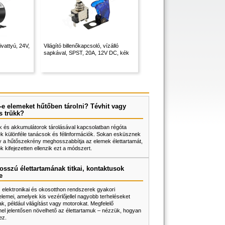
ivattyú, 24V,
Világító billenőkapcsoló, vízálló
sapkával, SPST, 20A, 12V DC, kék
e elemeket hűtőben tárolni? Tévhit vagy
s trükk?
 és akkumulátorok tárolásával kapcsolatban régóta
k különféle tanácsok és félinformációk. Sokan esküsznek
y a hűtőszekrény meghosszabbítja az elemek élettartamát,
 kifejezetten ellenzik ezt a módszert.
osszú élettartamának titkai, kontaktusok
e
z elektronikai és okosotthon rendszerek gyakori
lemei, amelyek kis vezérlőjellel nagyobb terheléseket
k, például világítást vagy motorokat. Megfelelő
l jelentősen növelhető az élettartamuk – nézzük, hogyan
ez.