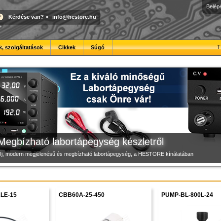
Belép
Kérdése van?
»
info@hestore.hu
3D nyomtató raktárról
Új PLA filamentek készletről
Modulvilág
T
, szolgáltatások
Cikkek
Súgó
iváló minőségű, gyárilag félkészre szerelt, gyors és csendes 3D nyomtató. B2B partnereink 
Kiváló árfekvésű, sok színben elérhető 1.75 mm-es PLA filamentek a HESTORE kínálatában
Fejlesztés, szórakozás és robotika, a HESTORE-tól
Megbízható labortápegység készletről
Új, modern megjelenésű és megbízható labortápegység, a HESTORE kínálatában
LE-15
CBB60A-25-450
PUMP-BL-800L-24