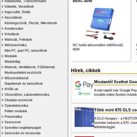
B6AC-80W
Induktivitás, Transzformátor
Kábelek, Vezetékek
Kapcsolók, Relék
Készülékek
Kishangszórók, Piezók, Mikrofonok
Kondenzátor
Kristályok
Matricák, Feliratok
Méréstechnika
RC hobbi akkumulátor töltő/kisütő,
80W
Mini PC, ipari PC, tartozékok
Modulok
Modulvilág
Motorok, Ventilátorok, Fűtőelemek
Hírek, cikkek
Munkavédelmi eszközök
Műszerdobozok
Mostantól fizethet Goo
Napelemek és tartozékok
NYÁK-ok
A mai naptól már Google Pay-
Okosotthon, Lakáselektronika
korábbi online fizetési mó
Oktatási eszközök
Optoelektronika
Több mint 870 GLS c
Peltier modulok
Pneumatika
A GLS Hungary - a HESTORE 
Szenzorok
üzembe helyezte a 870. cso
lefedettséggel.
Szerelési segédanyagok
Szerszám és forrasztás