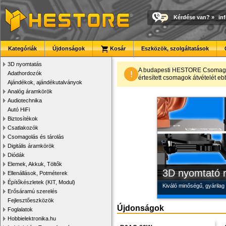
Kérdése van?
»
in
Kategóriák
Újdonságok
Kosár
Eszközök, szolgáltatások
3D nyomtatás
Modulvilág
Új PLA filamen
Megbízható la
A budapesti HESTORE CsomagPon
!
Adathordozók
értesített csomagok átvételét eb
Ajándékok, ajándékutalványok
Fejlesztés, szórakozás é
Kiváló árfekvésű, sok sz
Új, modern megjelenésű 
Analóg áramkörök
Audiotechnika
Autó HiFi
Biztosítékok
Csatlakozók
Csomagolás és tárolás
Digitális áramkörök
Diódák
Elemek, Akkuk, Töltők
3D nyomtató r
Ellenállások, Potméterek
Építőkészletek (KIT, Modul)
Kiváló minőségű, gyárilag
Erősáramú szerelés
Fejlesztőeszközök
Újdonságok
Foglalatok
Hobbielektronika.hu