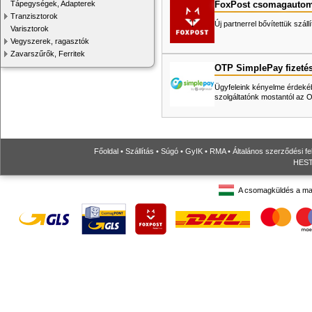
FoxPost csomagautom
Tápegységek, Adapterek
Tranzisztorok
Új partnerrel bővítettük száll
Varisztorok
Vegyszerek, ragasztók
Zavarszűrők, Ferritek
OTP SimplePay fizeté
Ügyfeleink kényelme érdekéb
szolgáltatónk mostantól az
Főoldal
•
Szállítás
•
Súgó
•
GyIK
•
RMA
•
Általános szerződési fe
HESTO
A csomagküldés a ma