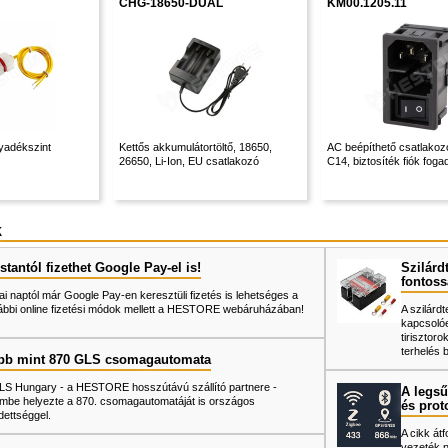
CHG-18650-DUAL
KM00.1205.11
yadékszint
Kettős akkumulátortöltő, 18650,
AC beépíthető csatlakozó
26650, Li-Ion, EU csatlakozó
C14, biztosíték fiók fogad
k
tantól fizethet Google Pay-el is!
Szilárd
fontoss
ai naptól már Google Pay-en keresztüli fizetés is lehetséges a
ábbi online fizetési módok mellett a HESTORE webáruházában!
A szilárd
kapcsoló
tiriszto
terhelés 
bb mint 870 GLS csomagautomata
LS Hungary - a HESTORE hosszútávú szállító partnere -
A legsű
mbe helyezte a 870. csomagautomatáját is országos
és prot
dettséggel.
A cikk át
vezeték né