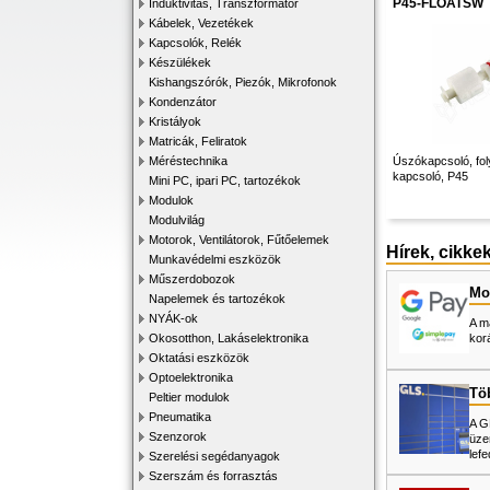
P45-FLOATSW
Induktivitás, Transzformátor
Kábelek, Vezetékek
Kapcsolók, Relék
Készülékek
Kishangszórók, Piezók, Mikrofonok
Kondenzátor
Kristályok
Matricák, Feliratok
Méréstechnika
Úszókapcsoló, fol
kapcsoló, P45
Mini PC, ipari PC, tartozékok
Modulok
Modulvilág
Motorok, Ventilátorok, Fűtőelemek
Hírek, cikke
Munkavédelmi eszközök
Műszerdobozok
Mos
Napelemek és tartozékok
NYÁK-ok
A m
Okosotthon, Lakáselektronika
kor
Oktatási eszközök
Optoelektronika
Tö
Peltier modulok
Pneumatika
A G
Szenzorok
üze
lefe
Szerelési segédanyagok
Szerszám és forrasztás