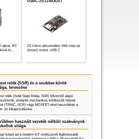
USBC-2S-LI-BOOST
 aljzat, IEC
2S Lítium akkumulátor töltő step-up
óval és...
(boost) modul, USB-C
test relék (SSR) és a snubber-körök
ága, tervezése
test relék (Solid State Relay, SSR) félvezető alapú
eszközök, amelyek mechanikus érintkezők helyett
rokat (TRIAC, SCR) vagy MOSFET-eket használnak a
be- és kikapcsolására.
rűbben használt vezeték nélküli szabványok
okollok világa
fogó képet ad a modern IoT rendszerek legfontosabb
lküli technológiáiról, beleértve a WiFi-t, Bluetooth/BLE-t,