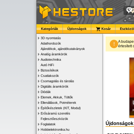
Kategóriák
Újdonságok
Kosár
Eszközök
3D nyomtatás
A budape
!
Adathordozók
értesítet
Ajándékok, ajándékutalványok
K
Analóg áramkörök
Audiotechnika
Autó HiFi
Biztosítékok
Csatlakozók
Csomagolás és tárolás
Digitális áramkörök
Diódák
Elemek, Akkuk, Töltők
Ellenállások, Potméterek
Építőkészletek (KIT, Modul)
Erősáramú szerelés
Fejlesztőeszközök
Újdonságok
Foglalatok
Hobbielektronika.hu