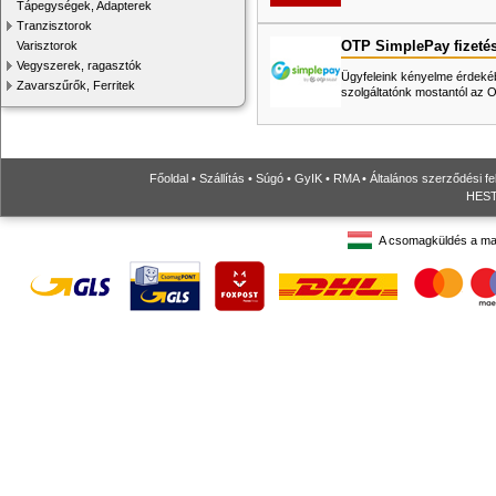
Tápegységek, Adapterek
Tranzisztorok
OTP SimplePay fizeté
Varisztorok
Vegyszerek, ragasztók
Ügyfeleink kényelme érdekéb
Zavarszűrők, Ferritek
szolgáltatónk mostantól az
Főoldal
•
Szállítás
•
Súgó
•
GyIK
•
RMA
•
Általános szerződési fe
HESTO
A csomagküldés a ma