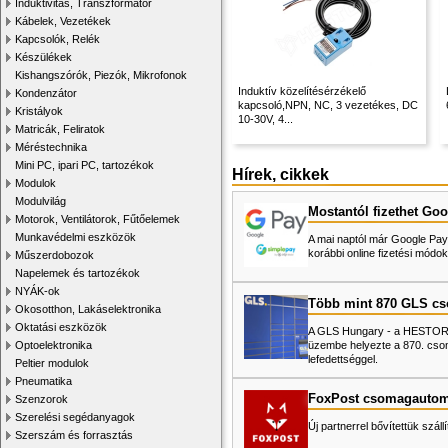
Induktivitás, Transzformátor
Kábelek, Vezetékek
Kapcsolók, Relék
Készülékek
Kishangszórók, Piezók, Mikrofonok
Induktív közelítésérzékelő
Kondenzátor
kapcsoló,NPN, NC, 3 vezetékes, DC
Kristályok
10-30V, 4...
Matricák, Feliratok
Méréstechnika
Mini PC, ipari PC, tartozékok
Hírek, cikkek
Modulok
Modulvilág
Mostantól fizethet Goo
Motorok, Ventilátorok, Fűtőelemek
Munkavédelmi eszközök
A mai naptól már Google Pay-
korábbi online fizetési mó
Műszerdobozok
Napelemek és tartozékok
NYÁK-ok
Több mint 870 GLS c
Okosotthon, Lakáselektronika
Oktatási eszközök
A GLS Hungary - a HESTORE 
üzembe helyezte a 870. cso
Optoelektronika
lefedettséggel.
Peltier modulok
Pneumatika
FoxPost csomagautom
Szenzorok
Szerelési segédanyagok
Új partnerrel bővítettük száll
Szerszám és forrasztás