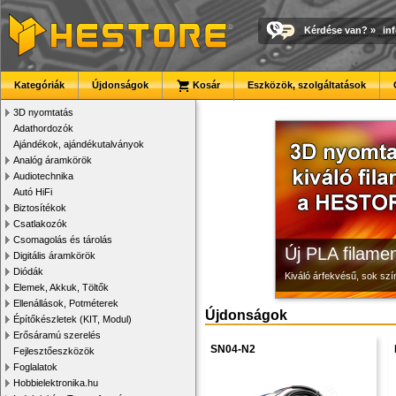
Kérdése van?
»
in
3D nyomtató r
Megbízható la
Modulvilág
Kategóriák
Újdonságok
Kosár
Eszközök, szolgáltatások
Kiváló minőségű, gyárilag
Új, modern megjelenésű 
Fejlesztés, szórakozás é
3D nyomtatás
Adathordozók
Ajándékok, ajándékutalványok
Analóg áramkörök
Audiotechnika
Autó HiFi
Biztosítékok
Csatlakozók
Csomagolás és tárolás
Új PLA filamen
Digitális áramkörök
Diódák
Kiváló árfekvésű, sok sz
Elemek, Akkuk, Töltők
Ellenállások, Potméterek
Újdonságok
Építőkészletek (KIT, Modul)
Erősáramú szerelés
SN04-N2
Fejlesztőeszközök
Foglalatok
Hobbielektronika.hu