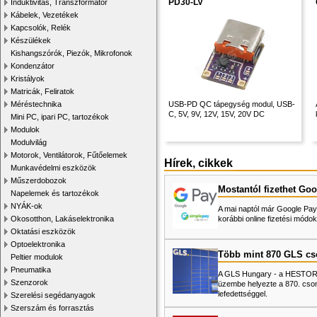
PD30-LV
Induktivitás, Transzformátor
Kábelek, Vezetékek
Kapcsolók, Relék
Készülékek
Kishangszórók, Piezók, Mikrofonok
Kondenzátor
Kristályok
Matricák, Feliratok
Méréstechnika
USB-PD QC tápegység modul, USB-
C, 5V, 9V, 12V, 15V, 20V DC
Mini PC, ipari PC, tartozékok
Modulok
Modulvilág
Motorok, Ventilátorok, Fűtőelemek
Hírek, cikkek
Munkavédelmi eszközök
Műszerdobozok
Mostantól fizethet Goo
Napelemek és tartozékok
NYÁK-ok
A mai naptól már Google Pay-
Okosotthon, Lakáselektronika
korábbi online fizetési mó
Oktatási eszközök
Optoelektronika
Több mint 870 GLS c
Peltier modulok
Pneumatika
A GLS Hungary - a HESTORE 
Szenzorok
üzembe helyezte a 870. cso
lefedettséggel.
Szerelési segédanyagok
Szerszám és forrasztás