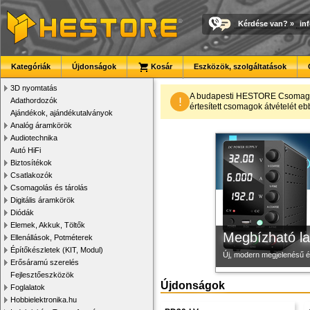
Kérdése van?
»
in
Kategóriák
Újdonságok
Kosár
Eszközök, szolgáltatások
3D nyomtatás
Modulvilág
Új PLA filamen
3D nyomtató r
A budapesti HESTORE CsomagPon
!
Adathordozók
értesített csomagok átvételét eb
Ajándékok, ajándékutalványok
Fejlesztés, szórakozás é
Kiváló árfekvésű, sok sz
Kiváló minőségű, gyárilag
Analóg áramkörök
Audiotechnika
Autó HiFi
Biztosítékok
Csatlakozók
Csomagolás és tárolás
Digitális áramkörök
Diódák
Elemek, Akkuk, Töltők
Megbízható la
Ellenállások, Potméterek
Építőkészletek (KIT, Modul)
Új, modern megjelenésű 
Erősáramú szerelés
Fejlesztőeszközök
Újdonságok
Foglalatok
Hobbielektronika.hu