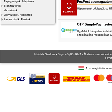
FoxPost csomagautom
Tápegységek, Adapterek
Tranzisztorok
Új partnerrel bővítettük száll
Varisztorok
Vegyszerek, ragasztók
Zavarszűrők, Ferritek
OTP SimplePay fizeté
Ügyfeleink kényelme érdekéb
szolgáltatónk mostantól az
Főoldal
•
Szállítás
•
Súgó
•
GyIK
•
RMA
•
Általános szerződési fe
HESTO
A csomagküldés a ma