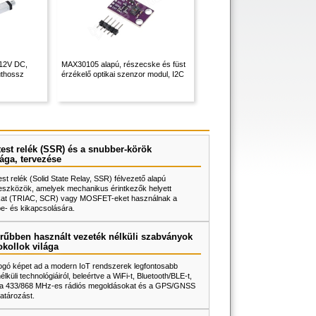
 12V DC,
MAX30105 alapú, részecske és füst
thossz
érzékelő optikai szenzor modul, I2C
test relék (SSR) és a snubber-körök
ága, tervezése
test relék (Solid State Relay, SSR) félvezető alapú
eszközök, amelyek mechanikus érintkezők helyett
rokat (TRIAC, SCR) vagy MOSFET-eket használnak a
be- és kikapcsolására.
rűbben használt vezeték nélküli szabványok
okollok világa
fogó képet ad a modern IoT rendszerek legfontosabb
lküli technológiáiról, beleértve a WiFi-t, Bluetooth/BLE-t,
, a 433/868 MHz-es rádiós megoldásokat és a GPS/GNSS
atározást.