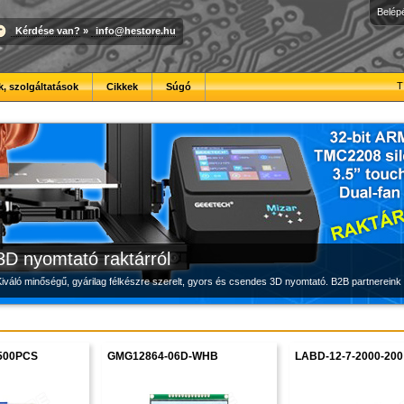
Belép
Kérdése van?
»
info@hestore.hu
Új PLA filamentek készletről
Modulvilág
Megbízható labortápegység készletről
T
, szolgáltatások
Cikkek
Súgó
Kiváló árfekvésű, sok színben elérhető 1.75 mm-es PLA filamentek a HESTORE kínálatában
Fejlesztés, szórakozás és robotika, a HESTORE-tól
Új, modern megjelenésű és megbízható labortápegység, a HESTORE kínálatában
3D nyomtató raktárról
iváló minőségű, gyárilag félkészre szerelt, gyors és csendes 3D nyomtató. B2B partnereink 
500PCS
GMG12864-06D-WHB
LABD-12-7-2000-200