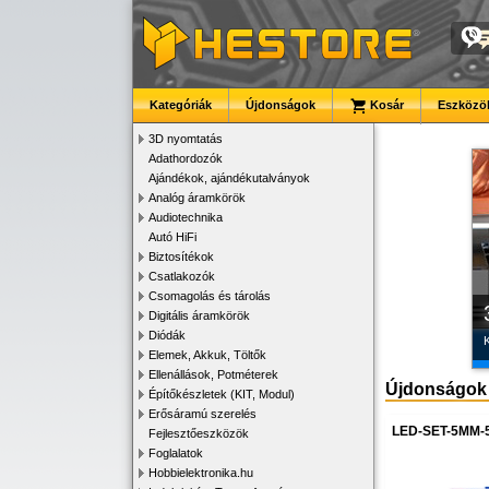
Kategóriák
Újdonságok
Kosár
Eszközök
3D nyomtatás
Adathordozók
Ajándékok, ajándékutalványok
Analóg áramkörök
Audiotechnika
Autó HiFi
Biztosítékok
Csatlakozók
Csomagolás és tárolás
Digitális áramkörök
Diódák
K
Elemek, Akkuk, Töltők
Ellenállások, Potméterek
Újdonságok
Építőkészletek (KIT, Modul)
Erősáramú szerelés
LED-SET-5MM-
Fejlesztőeszközök
Foglalatok
Hobbielektronika.hu