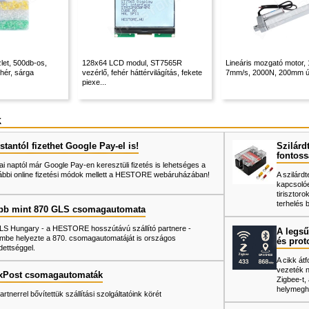
et, 500db-os,
128x64 LCD modul, ST7565R
Lineáris mozgató motor,
ehér, sárga
vezérlő, fehér háttérvilágítás, fekete
7mm/s, 2000N, 200mm ú
piexe...
k
tantól fizethet Google Pay-el is!
Szilárd
fontoss
ai naptól már Google Pay-en keresztüli fizetés is lehetséges a
ábbi online fizetési módok mellett a HESTORE webáruházában!
A szilárd
kapcsoló
tiriszto
terhelés 
bb mint 870 GLS csomagautomata
LS Hungary - a HESTORE hosszútávú szállító partnere -
A legsű
mbe helyezte a 870. csomagautomatáját is országos
és prot
dettséggel.
A cikk át
vezeték né
xPost csomagautomaták
Zigbee-t
helymegh
artnerrel bővítettük szállítási szolgáltatóink körét