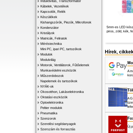
Induktivitás, Transzformátor
Kábelek, Vezetékek
Kapcsolók, Relék
Készülékek
Kishangszórók, Piezók, Mikrofonok
5mm-es LED készl
Kondenzátor
piros, zöld, kék, f
Kristályok
Matricák, Feliratok
Méréstechnika
Mini PC, ipari PC, tartozékok
Hírek, cikke
Modulok
Modulvilág
Mos
Motorok, Ventilátorok, Fűtőelemek
Munkavédelmi eszközök
A m
kor
Műszerdobozok
Napelemek és tartozékok
NYÁK-ok
Tö
Okosotthon, Lakáselektronika
Oktatási eszközök
A G
üze
Optoelektronika
lefe
Peltier modulok
Pneumatika
Fo
Szenzorok
Szerelési segédanyagok
Új p
Szerszám és forrasztás