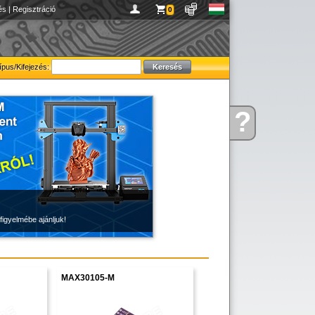
és
|
Regisztráció
0
ípus/Kifejezés:
?
Kérdése
van
figyelmébe ajánljuk!
MAX30105-M