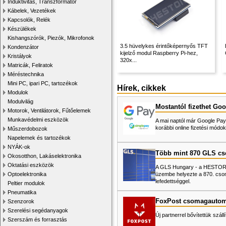
Induktivitás, Transzformátor
Kábelek, Vezetékek
Kapcsolók, Relék
Készülékek
Kishangszórók, Piezók, Mikrofonok
3.5 hüvelykes érintőképernyős TFT
Kondenzátor
kijelző modul Raspberry Pi-hez,
Kristályok
320x...
Matricák, Feliratok
Méréstechnika
Mini PC, ipari PC, tartozékok
Hírek, cikkek
Modulok
Modulvilág
Mostantól fizethet Goo
Motorok, Ventilátorok, Fűtőelemek
Munkavédelmi eszközök
A mai naptól már Google Pay-
korábbi online fizetési mó
Műszerdobozok
Napelemek és tartozékok
NYÁK-ok
Több mint 870 GLS c
Okosotthon, Lakáselektronika
Oktatási eszközök
A GLS Hungary - a HESTORE 
üzembe helyezte a 870. cso
Optoelektronika
lefedettséggel.
Peltier modulok
Pneumatika
FoxPost csomagautom
Szenzorok
Szerelési segédanyagok
Új partnerrel bővítettük száll
Szerszám és forrasztás