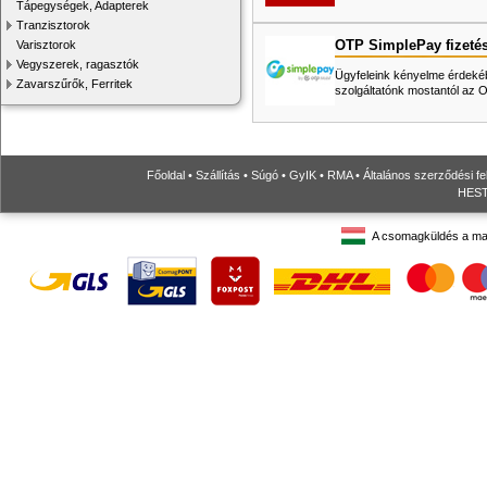
Tápegységek, Adapterek
Tranzisztorok
OTP SimplePay fizeté
Varisztorok
Vegyszerek, ragasztók
Ügyfeleink kényelme érdekéb
Zavarszűrők, Ferritek
szolgáltatónk mostantól az
Főoldal
•
Szállítás
•
Súgó
•
GyIK
•
RMA
•
Általános szerződési fe
HESTO
A csomagküldés a ma