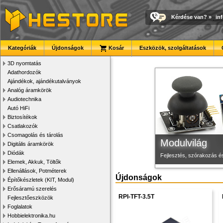
Kérdése van?
»
in
Megbízható la
Új PLA filamen
3D nyomtató r
Kategóriák
Újdonságok
Kosár
Eszközök, szolgáltatások
Új, modern megjelenésű 
Kiváló árfekvésű, sok sz
Kiváló minőségű, gyárilag
3D nyomtatás
Adathordozók
Ajándékok, ajándékutalványok
Analóg áramkörök
Audiotechnika
Autó HiFi
Biztosítékok
Csatlakozók
Csomagolás és tárolás
Modulvilág
Digitális áramkörök
Diódák
Fejlesztés, szórakozás é
Elemek, Akkuk, Töltők
Ellenállások, Potméterek
Újdonságok
Építőkészletek (KIT, Modul)
Erősáramú szerelés
RPI-TFT-3.5T
Fejlesztőeszközök
Foglalatok
Hobbielektronika.hu