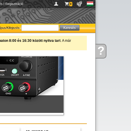
és
|
Regisztráció
0
ípus/Kifejezés:
ton 8:00 és 16:30 között nyitva tart
. A már
?
figyelmébe ajánljuk!
Kérdése
van