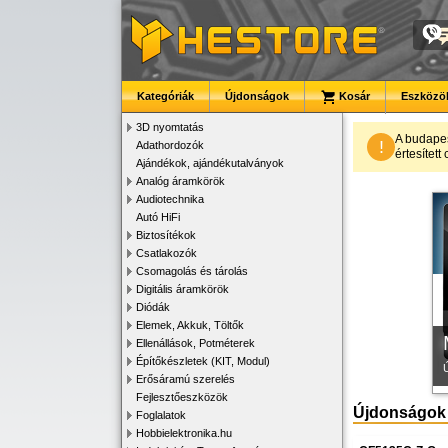
Kategóriák
Újdonságok
Kosár
Eszközök
3D nyomtatás
A budape
!
Adathordozók
értesítet
Ajándékok, ajándékutalványok
K
Analóg áramkörök
Audiotechnika
Autó HiFi
Biztosítékok
Csatlakozók
Csomagolás és tárolás
Digitális áramkörök
Diódák
Elemek, Akkuk, Töltők
Ellenállások, Potméterek
Építőkészletek (KIT, Modul)
Erősáramú szerelés
Fejlesztőeszközök
Újdonságok
Foglalatok
Hobbielektronika.hu