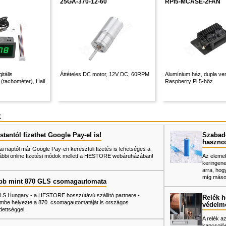
25GA-370-12-60
RPI5-MCASE-2FAN
itális
Áttételes DC motor, 12V DC, 60RPM
Alumínium ház, dupla vent
(tachométer), Hall
Raspberry Pi 5-höz
k
tantól fizethet Google Pay-el is!
Szabad-
haszno
ai naptól már Google Pay-en keresztüli fizetés is lehetséges a
ábbi online fizetési módok mellett a HESTORE webáruházában!
Az elemek
keringene
arra, hog
míg mások
bb mint 870 GLS csomagautomata
LS Hungary - a HESTORE hosszútávú szállító partnere -
Relék h
mbe helyezte a 870. csomagautomatáját is országos
védelm
dettséggel.
A relék a
kapcsolóe