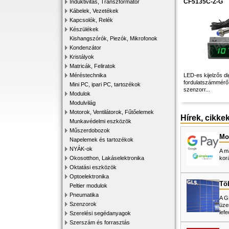
CF5135C-Z-G
Induktivitás, Transzformátor
Kábelek, Vezetékek
Kapcsolók, Relék
Készülékek
Kishangszórók, Piezók, Mikrofonok
Kondenzátor
Kristályok
Matricák, Feliratok
Méréstechnika
LED-es kijelzős dig
fordulatszámmérő 
Mini PC, ipari PC, tartozékok
szenzorr...
Modulok
Modulvilág
Motorok, Ventilátorok, Fűtőelemek
Hírek, cikke
Munkavédelmi eszközök
Műszerdobozok
Mos
Napelemek és tartozékok
NYÁK-ok
A m
Okosotthon, Lakáselektronika
kor
Oktatási eszközök
Optoelektronika
Tö
Peltier modulok
Pneumatika
A G
Szenzorok
üze
lefe
Szerelési segédanyagok
Szerszám és forrasztás