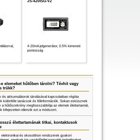
JS-420ISG-V2
ilátorral,
4-20mA jelgenerátor, 0.5% kimeneti
pontosság
e elemeket hűtőben tárolni? Tévhit vagy
s trükk?
 és akkumulátorok tárolásával kapcsolatban régóta
k különféle tanácsok és félinformációk. Sokan esküsznek
y a hűtőszekrény meghosszabbítja az elemek élettartamát,
 kifejezetten ellenzik ezt a módszert.
osszú élettartamának titkai, kontaktusok
e
z elektronikai és okosotthon rendszerek gyakori
lemei, amelyek kis vezérlőjellel nagyobb terheléseket