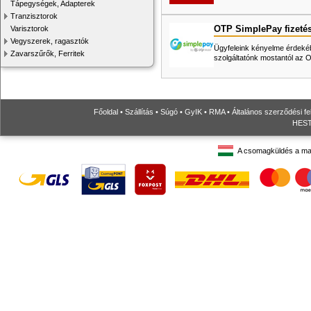
Tápegységek, Adapterek
Tranzisztorok
OTP SimplePay fizeté
Varisztorok
Vegyszerek, ragasztók
Ügyfeleink kényelme érdekéb
Zavarszűrők, Ferritek
szolgáltatónk mostantól az
Főoldal
•
Szállítás
•
Súgó
•
GyIK
•
RMA
•
Általános szerződési fe
HESTO
A csomagküldés a ma