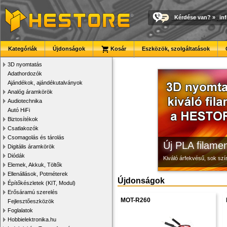
Kérdése van?
»
in
Modulvilág
Megbízható la
3D nyomtató r
Kategóriák
Újdonságok
Kosár
Eszközök, szolgáltatások
Fejlesztés, szórakozás é
Új, modern megjelenésű 
Kiváló minőségű, gyárilag
3D nyomtatás
Adathordozók
Ajándékok, ajándékutalványok
Analóg áramkörök
Audiotechnika
Autó HiFi
Biztosítékok
Csatlakozók
Csomagolás és tárolás
Új PLA filamen
Digitális áramkörök
Diódák
Kiváló árfekvésű, sok sz
Elemek, Akkuk, Töltők
Ellenállások, Potméterek
Újdonságok
Építőkészletek (KIT, Modul)
Erősáramú szerelés
MOT-R260
Fejlesztőeszközök
Foglalatok
Hobbielektronika.hu