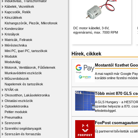
Induktivitás, Transzformátor
Kábelek, Vezetékek
Kapcsolók, Relék
Készülékek
Kishangszórók, Piezók, Mikrofonok
DC motor kábellel, 3-6V,
Kondenzátor
egyenáramú, max. 7000 RPM
Kristályok
Matricák, Feliratok
Méréstechnika
Mini PC, ipari PC, tartozékok
Hírek, cikkek
Modulok
Modulvilág
Mostantól fizethet Goo
Motorok, Ventilátorok, Fűtőelemek
Munkavédelmi eszközök
A mai naptól már Google Pay-
korábbi online fizetési mó
Műszerdobozok
Napelemek és tartozékok
NYÁK-ok
Több mint 870 GLS c
Okosotthon, Lakáselektronika
Oktatási eszközök
A GLS Hungary - a HESTORE 
üzembe helyezte a 870. cso
Optoelektronika
lefedettséggel.
Peltier modulok
Pneumatika
FoxPost csomagautom
Szenzorok
Szerelési segédanyagok
Új partnerrel bővítettük száll
Szerszám és forrasztás