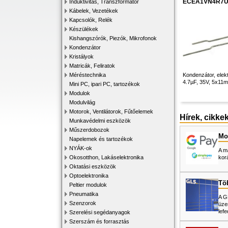
ECEA1VN4R7
Induktivitás, Transzformátor
Kábelek, Vezetékek
Kapcsolók, Relék
Készülékek
Kishangszórók, Piezók, Mikrofonok
Kondenzátor
Kristályok
Matricák, Feliratok
Méréstechnika
Kondenzátor, elektr
4.7µF, 35V, 5x1
Mini PC, ipari PC, tartozékok
Modulok
Modulvilág
Motorok, Ventilátorok, Fűtőelemek
Hírek, cikke
Munkavédelmi eszközök
Műszerdobozok
Mos
Napelemek és tartozékok
NYÁK-ok
A m
Okosotthon, Lakáselektronika
kor
Oktatási eszközök
Optoelektronika
Tö
Peltier modulok
Pneumatika
A G
Szenzorok
üze
lefe
Szerelési segédanyagok
Szerszám és forrasztás