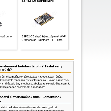
ESP32-C6-SUPERMINI
engő dugó,
ESP32-C6 alapú fejlesztőpanel, Wi-Fi
6 támogatás, Bluetooth 5 LE, Thre...
e elemeket hűtőben tárolni? Tévhit vagy
s trükk?
 és akkumulátorok tárolásával kapcsolatban régóta
k különféle tanácsok és félinformációk. Sokan esküsznek
y a hűtőszekrény meghosszabbítja az elemek élettartamát,
 kifejezetten ellenzik ezt a módszert.
osszú élettartamának titkai, kontaktusok
e
z elektronikai és okosotthon rendszerek gyakori
lemei, amelyek kis vezérlőjellel nagyobb terheléseket