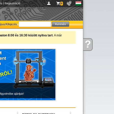
és
|
Regisztráció
0
ípus/Kifejezés:
ton 8:00 és 16:30 között nyitva tart
. A már
?
Kérdése
van
figyelmébe ajánljuk!