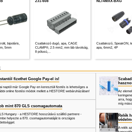
UB
231-608
NLT4MXX-BAG
olit, bipoláris,
Csatlakozó dugó, apa, CAGE
Csatlakozó, SpeakON, l
1mm, 5mm
CLAMP®, 2.5 mm2, mm láb távolság,
apa, 6mm2, 4P
8 pólusú,...
k
tantól fizethet Google Pay-el is!
Szabad-
haszno
ai naptól már Google Pay-en keresztüli fizetés is lehetséges a
ábbi online fizetési módok mellett a HESTORE webáruházában!
Az elemek
keringene
arra, hog
míg mások
bb mint 870 GLS csomagautomata
LS Hungary - a HESTORE hosszútávú szállító partnere -
Relék h
mbe helyezte a 870. csomagautomatáját is országos
védelm
dettséggel.
A relék a
kapcsolóe