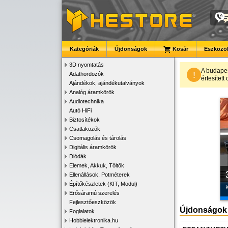
Kategóriák
Újdonságok
Kosár
Eszközök
3D nyomtatás
A budape
!
Adathordozók
értesítet
Ajándékok, ajándékutalványok
Analóg áramkörök
Audiotechnika
Autó HiFi
Biztosítékok
Csatlakozók
Csomagolás és tárolás
Digitális áramkörök
Diódák
Elemek, Akkuk, Töltők
Ellenállások, Potméterek
Építőkészletek (KIT, Modul)
K
Erősáramú szerelés
Fejlesztőeszközök
Újdonságok
Foglalatok
Hobbielektronika.hu