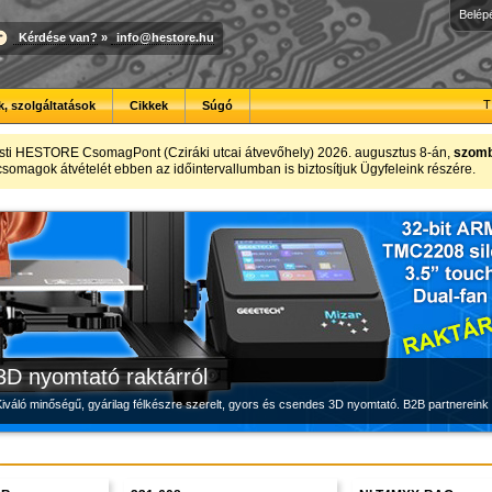
Belép
Kérdése van?
»
info@hestore.hu
T
, szolgáltatások
Cikkek
Súgó
Új PLA filamentek készletről
Modulvilág
Megbízható labortápegység készletről
sti HESTORE CsomagPont (Cziráki utcai átvevőhely) 2026. augusztus 8-án,
szomba
t csomagok átvételét ebben az időintervallumban is biztosítjuk Ügyfeleink részére.
Kiváló árfekvésű, sok színben elérhető 1.75 mm-es PLA filamentek a HESTORE kínálatában
Fejlesztés, szórakozás és robotika, a HESTORE-tól
Új, modern megjelenésű és megbízható labortápegység, a HESTORE kínálatában
3D nyomtató raktárról
iváló minőségű, gyárilag félkészre szerelt, gyors és csendes 3D nyomtató. B2B partnereink 