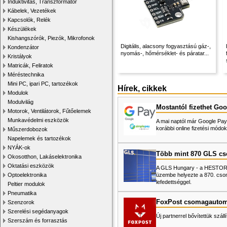
Induktivitás, Transzformátor
Kábelek, Vezetékek
Kapcsolók, Relék
Készülékek
Kishangszórók, Piezók, Mikrofonok
Digitális, alacsony fogyasztású gáz-,
Kondenzátor
nyomás-, hőmérséklet- és páratar...
Kristályok
Matricák, Feliratok
Méréstechnika
Mini PC, ipari PC, tartozékok
Hírek, cikkek
Modulok
Modulvilág
Mostantól fizethet Goo
Motorok, Ventilátorok, Fűtőelemek
Munkavédelmi eszközök
A mai naptól már Google Pay-
korábbi online fizetési mó
Műszerdobozok
Napelemek és tartozékok
NYÁK-ok
Több mint 870 GLS c
Okosotthon, Lakáselektronika
Oktatási eszközök
A GLS Hungary - a HESTORE 
üzembe helyezte a 870. cso
Optoelektronika
lefedettséggel.
Peltier modulok
Pneumatika
FoxPost csomagautom
Szenzorok
Szerelési segédanyagok
Új partnerrel bővítettük száll
Szerszám és forrasztás