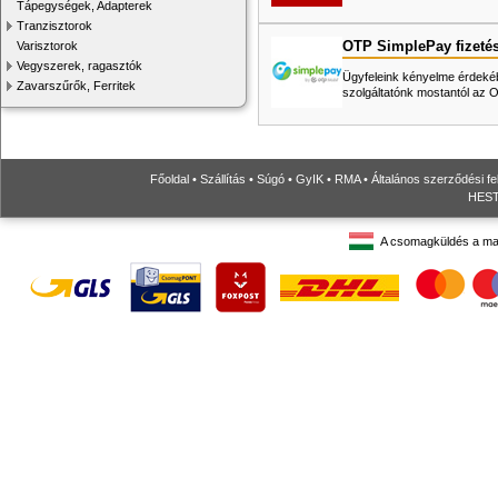
Tápegységek, Adapterek
Tranzisztorok
OTP SimplePay fizeté
Varisztorok
Vegyszerek, ragasztók
Ügyfeleink kényelme érdekéb
Zavarszűrők, Ferritek
szolgáltatónk mostantól az
Főoldal
•
Szállítás
•
Súgó
•
GyIK
•
RMA
•
Általános szerződési fe
HESTO
A csomagküldés a ma