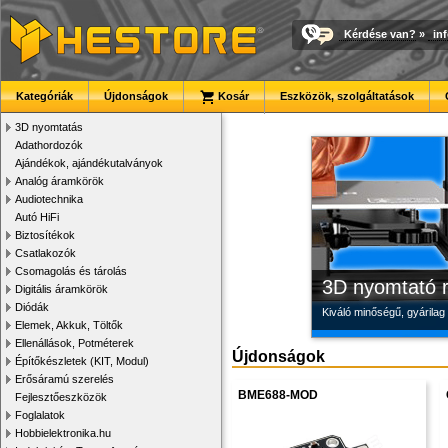
Kérdése van?
»
in
Megbízható la
Új PLA filamen
Modulvilág
Kategóriák
Újdonságok
Kosár
Eszközök, szolgáltatások
Új, modern megjelenésű 
Kiváló árfekvésű, sok sz
Fejlesztés, szórakozás é
3D nyomtatás
Adathordozók
Ajándékok, ajándékutalványok
Analóg áramkörök
Audiotechnika
Autó HiFi
Biztosítékok
Csatlakozók
Csomagolás és tárolás
3D nyomtató r
Digitális áramkörök
Diódák
Kiváló minőségű, gyárilag
Elemek, Akkuk, Töltők
Ellenállások, Potméterek
Újdonságok
Építőkészletek (KIT, Modul)
Erősáramú szerelés
BME688-MOD
Fejlesztőeszközök
Foglalatok
Hobbielektronika.hu