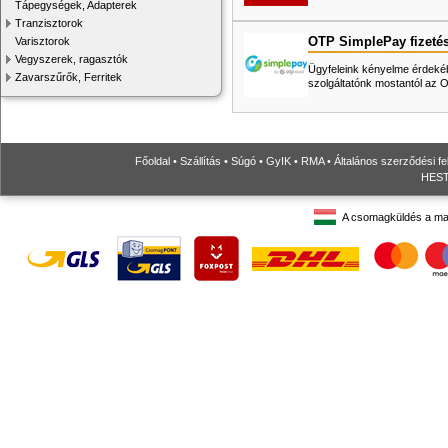
Tápegységek, Adapterek
Tranzisztorok
OTP SimplePay fizeté
Varisztorok
Vegyszerek, ragasztók
Ügyfeleink kényelme érdekéb
Zavarszűrők, Ferritek
szolgáltatónk mostantól az
Főoldal
•
Szállítás
•
Súgó
•
GyIK
•
RMA
•
Általános szerződési fe
HESTO
A csomagküldés a ma