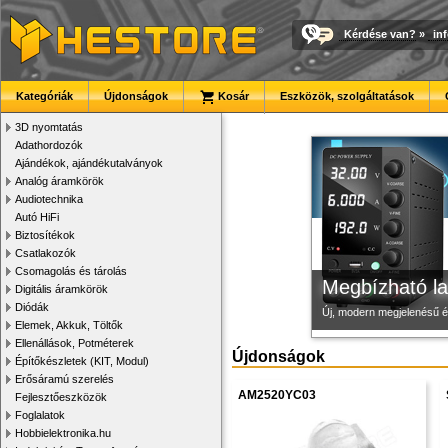
Kérdése van?
»
in
3D nyomtató r
Új PLA filamen
Modulvilág
Kategóriák
Újdonságok
Kosár
Eszközök, szolgáltatások
Kiváló minőségű, gyárilag
Kiváló árfekvésű, sok sz
Fejlesztés, szórakozás é
3D nyomtatás
Adathordozók
Ajándékok, ajándékutalványok
Analóg áramkörök
Audiotechnika
Autó HiFi
Biztosítékok
Csatlakozók
Csomagolás és tárolás
Megbízható la
Digitális áramkörök
Diódák
Új, modern megjelenésű 
Elemek, Akkuk, Töltők
Ellenállások, Potméterek
Újdonságok
Építőkészletek (KIT, Modul)
Erősáramú szerelés
AM2520YC03
Fejlesztőeszközök
Foglalatok
Hobbielektronika.hu