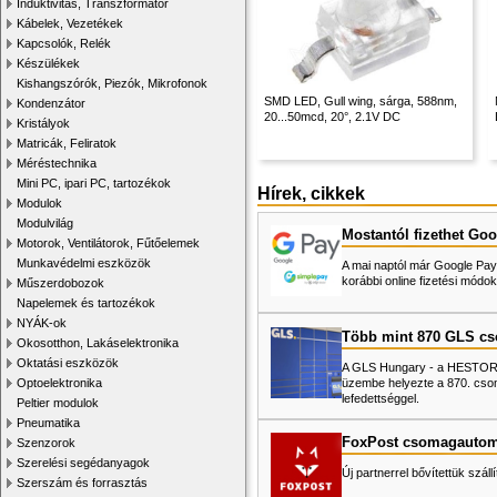
Induktivitás, Transzformátor
Kábelek, Vezetékek
Kapcsolók, Relék
Készülékek
Kishangszórók, Piezók, Mikrofonok
SMD LED, Gull wing, sárga, 588nm,
Kondenzátor
20...50mcd, 20°, 2.1V DC
Kristályok
Matricák, Feliratok
Méréstechnika
Mini PC, ipari PC, tartozékok
Hírek, cikkek
Modulok
Modulvilág
Mostantól fizethet Goo
Motorok, Ventilátorok, Fűtőelemek
Munkavédelmi eszközök
A mai naptól már Google Pay-
korábbi online fizetési mó
Műszerdobozok
Napelemek és tartozékok
NYÁK-ok
Több mint 870 GLS c
Okosotthon, Lakáselektronika
Oktatási eszközök
A GLS Hungary - a HESTORE 
üzembe helyezte a 870. cso
Optoelektronika
lefedettséggel.
Peltier modulok
Pneumatika
FoxPost csomagautom
Szenzorok
Szerelési segédanyagok
Új partnerrel bővítettük száll
Szerszám és forrasztás