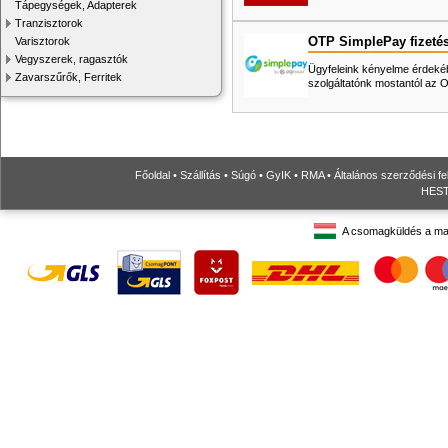
Tápegységek, Adapterek
Tranzisztorok
OTP SimplePay fizeté
Varisztorok
Vegyszerek, ragasztók
Ügyfeleink kényelme érdekéb
Zavarszűrők, Ferritek
szolgáltatónk mostantól az
Főoldal
•
Szállítás
•
Súgó
•
GyIK
•
RMA
•
Általános szerződési fe
HESTO
A csomagküldés a ma