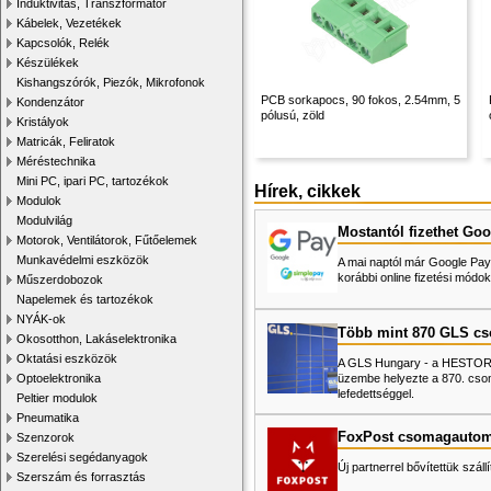
Induktivitás, Transzformátor
Kábelek, Vezetékek
Kapcsolók, Relék
Készülékek
Kishangszórók, Piezók, Mikrofonok
PCB sorkapocs, 90 fokos, 2.54mm, 5
Kondenzátor
pólusú, zöld
Kristályok
Matricák, Feliratok
Méréstechnika
Mini PC, ipari PC, tartozékok
Hírek, cikkek
Modulok
Modulvilág
Mostantól fizethet Goo
Motorok, Ventilátorok, Fűtőelemek
Munkavédelmi eszközök
A mai naptól már Google Pay-
korábbi online fizetési mó
Műszerdobozok
Napelemek és tartozékok
NYÁK-ok
Több mint 870 GLS c
Okosotthon, Lakáselektronika
Oktatási eszközök
A GLS Hungary - a HESTORE 
üzembe helyezte a 870. cso
Optoelektronika
lefedettséggel.
Peltier modulok
Pneumatika
FoxPost csomagautom
Szenzorok
Szerelési segédanyagok
Új partnerrel bővítettük száll
Szerszám és forrasztás