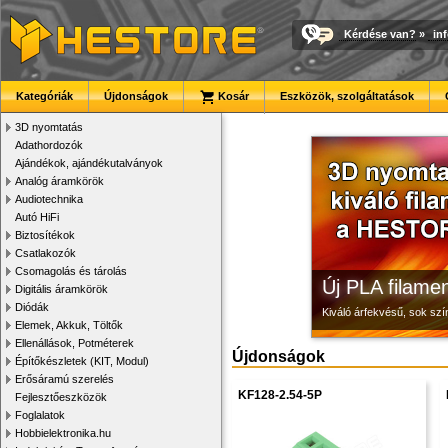
Kérdése van?
»
in
Modulvilág
3D nyomtató r
Megbízható la
Kategóriák
Újdonságok
Kosár
Eszközök, szolgáltatások
Fejlesztés, szórakozás é
Kiváló minőségű, gyárilag
Új, modern megjelenésű 
3D nyomtatás
Adathordozók
Ajándékok, ajándékutalványok
Analóg áramkörök
Audiotechnika
Autó HiFi
Biztosítékok
Csatlakozók
Csomagolás és tárolás
Új PLA filamen
Digitális áramkörök
Diódák
Kiváló árfekvésű, sok sz
Elemek, Akkuk, Töltők
Ellenállások, Potméterek
Újdonságok
Építőkészletek (KIT, Modul)
Erősáramú szerelés
KF128-2.54-5P
Fejlesztőeszközök
Foglalatok
Hobbielektronika.hu