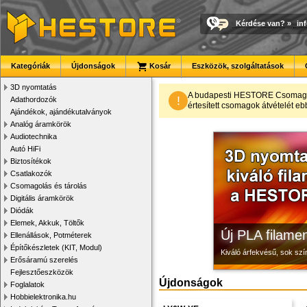
Kérdése van?
»
in
Kategóriák
Újdonságok
Kosár
Eszközök, szolgáltatások
3D nyomtatás
3D nyomtató r
Megbízható la
Modulvilág
A budapesti HESTORE CsomagPon
!
Adathordozók
értesített csomagok átvételét eb
Ajándékok, ajándékutalványok
Kiváló minőségű, gyárilag
Új, modern megjelenésű 
Fejlesztés, szórakozás é
Analóg áramkörök
Audiotechnika
Autó HiFi
Biztosítékok
Csatlakozók
Csomagolás és tárolás
Digitális áramkörök
Diódák
Elemek, Akkuk, Töltők
Új PLA filamen
Ellenállások, Potméterek
Építőkészletek (KIT, Modul)
Kiváló árfekvésű, sok sz
Erősáramú szerelés
Fejlesztőeszközök
Újdonságok
Foglalatok
Hobbielektronika.hu