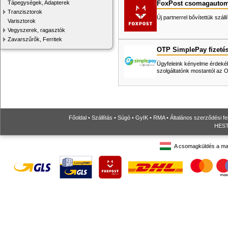
FoxPost csomagautom
Tápegységek, Adapterek
Tranzisztorok
Új partnerrel bővítettük száll
Varisztorok
Vegyszerek, ragasztók
Zavarszűrők, Ferritek
OTP SimplePay fizeté
Ügyfeleink kényelme érdekéb
szolgáltatónk mostantól az
Főoldal
•
Szállítás
•
Súgó
•
GyIK
•
RMA
•
Általános szerződési fe
HESTO
A csomagküldés a ma