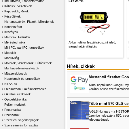
LY6W-YE
Induktivitás, Transzformátor
Kábelek, Vezetékek
Kapcsolók, Relék
Készülékek
Kishangszórók, Piezók, Mikrofonok
Kondenzátor
Kristályok
Matricák, Feliratok
Méréstechnika
Akkumulátor feszültségszint jelző,
sárga háttérvilágítás
Mini PC, ipari PC, tartozékok
Modulok
Modulvilág
Motorok, Ventilátorok, Fűtőelemek
Hírek, cikkek
Munkavédelmi eszközök
Műszerdobozok
Mostantól fizethet Goo
Napelemek és tartozékok
NYÁK-ok
A mai naptól már Google Pay-
Okosotthon, Lakáselektronika
korábbi online fizetési mó
Oktatási eszközök
Optoelektronika
Több mint 870 GLS c
Peltier modulok
Pneumatika
A GLS Hungary - a HESTORE 
Szenzorok
üzembe helyezte a 870. cso
lefedettséggel.
Szerelési segédanyagok
Szerszám és forrasztás