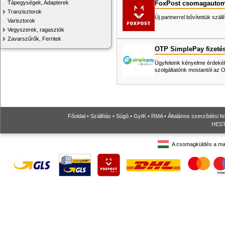
FoxPost csomagautom
Tápegységek, Adapterek
Tranzisztorok
Új partnerrel bővítettük száll
Varisztorok
Vegyszerek, ragasztók
Zavarszűrők, Ferritek
OTP SimplePay fizeté
Ügyfeleink kényelme érdekéb
szolgáltatónk mostantól az
Főoldal
•
Szállítás
•
Súgó
•
GyIK
•
RMA
•
Általános szerződési fe
HESTO
A csomagküldés a ma