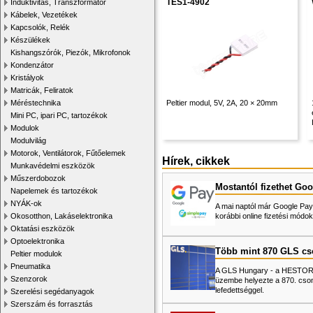
TES1-4902
Induktivitás, Transzformátor
Kábelek, Vezetékek
Kapcsolók, Relék
Készülékek
Kishangszórók, Piezók, Mikrofonok
Kondenzátor
Kristályok
Matricák, Feliratok
Méréstechnika
Peltier modul, 5V, 2A, 20 × 20mm
Mini PC, ipari PC, tartozékok
Modulok
Modulvilág
Motorok, Ventilátorok, Fűtőelemek
Hírek, cikkek
Munkavédelmi eszközök
Műszerdobozok
Mostantól fizethet Goo
Napelemek és tartozékok
NYÁK-ok
A mai naptól már Google Pay-
Okosotthon, Lakáselektronika
korábbi online fizetési mó
Oktatási eszközök
Optoelektronika
Több mint 870 GLS c
Peltier modulok
Pneumatika
A GLS Hungary - a HESTORE 
Szenzorok
üzembe helyezte a 870. cso
lefedettséggel.
Szerelési segédanyagok
Szerszám és forrasztás