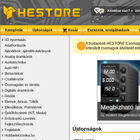
Kérdése van?
»
in
Kategóriák
Újdonságok
Kosár
Eszközök, szolgáltatások
3D nyomtatás
Új PLA filamen
Modulvilág
3D nyomtató r
A budapesti HESTORE CsomagPon
!
Adathordozók
értesített csomagok átvételét eb
Ajándékok, ajándékutalványok
Kiváló árfekvésű, sok sz
Fejlesztés, szórakozás é
Kiváló minőségű, gyárilag
Analóg áramkörök
Audiotechnika
Autó HiFi
Biztosítékok
Csatlakozók
Csomagolás és tárolás
Digitális áramkörök
Diódák
Elemek, Akkuk, Töltők
Megbízható la
Ellenállások, Potméterek
Építőkészletek (KIT, Modul)
Új, modern megjelenésű 
Erősáramú szerelés
Fejlesztőeszközök
Újdonságok
Foglalatok
Hobbielektronika.hu