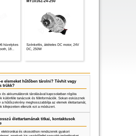
MY1016Z-24-250
.96 hüvelykes
Szénkefés, áttételes DC motor, 24V
ooth, 18...
DC, 250W
e elemeket hűtőben tárolni? Tévhit vagy
s trükk?
 és akkumulátorok tárolásával kapcsolatban régóta
k különféle tanácsok és félinformációk. Sokan esküsznek
y a hűtőszekrény meghosszabbítja az elemek élettartamát,
 kifejezetten ellenzik ezt a módszert.
osszú élettartamának titkai, kontaktusok
e
z elektronikai és okosotthon rendszerek gyakori
lemei, amelyek kis vezérlőjellel nagyobb terheléseket