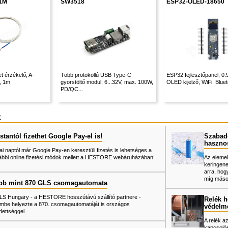
-1M
SW3518
ESP32-OLED-18650
 érzékelő, A-
Több protokollú USB Type-C
ESP32 fejlesztőpanel, 0
, 1m
gyorstöltő modul, 6...32V, max. 100W,
OLED kijelző, WiFi, Bluet
PD/QC...
k
tantól fizethet Google Pay-el is!
Szabad-
haszno
ai naptól már Google Pay-en keresztüli fizetés is lehetséges a
ábbi online fizetési módok mellett a HESTORE webáruházában!
Az elemek
keringene
arra, hog
míg mások
bb mint 870 GLS csomagautomata
LS Hungary - a HESTORE hosszútávú szállító partnere -
Relék h
mbe helyezte a 870. csomagautomatáját is országos
védelm
dettséggel.
A relék a
kapcsolóe