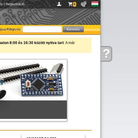
és
|
Regisztráció
0
ípus/Kifejezés:
ton 8:00 és 16:30 között nyitva tart
. A már
?
figyelmébe ajánljuk!
Kérdése
van