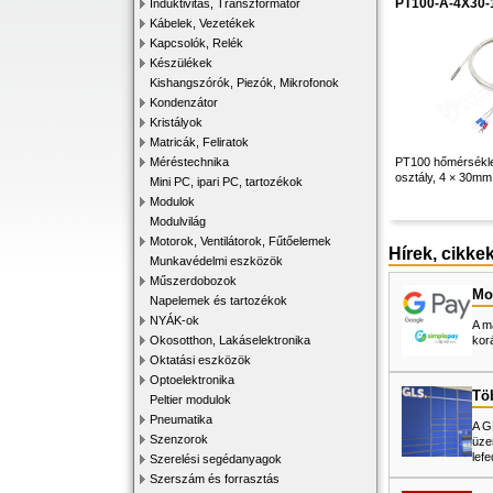
PT100-A-4X30
Induktivitás, Transzformátor
Kábelek, Vezetékek
Kapcsolók, Relék
Készülékek
Kishangszórók, Piezók, Mikrofonok
Kondenzátor
Kristályok
Matricák, Feliratok
Méréstechnika
PT100 hőmérséklet
osztály, 4 × 30mm
Mini PC, ipari PC, tartozékok
Modulok
Modulvilág
Motorok, Ventilátorok, Fűtőelemek
Hírek, cikke
Munkavédelmi eszközök
Műszerdobozok
Mos
Napelemek és tartozékok
NYÁK-ok
A m
Okosotthon, Lakáselektronika
kor
Oktatási eszközök
Optoelektronika
Tö
Peltier modulok
Pneumatika
A G
Szenzorok
üze
lefe
Szerelési segédanyagok
Szerszám és forrasztás