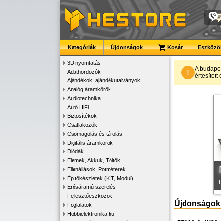
Kategóriák
Újdonságok
Kosár
Eszközök
3D nyomtatás
A budape
!
Adathordozók
értesítet
Ajándékok, ajándékutalványok
K
Analóg áramkörök
Audiotechnika
Autó HiFi
Biztosítékok
Csatlakozók
Csomagolás és tárolás
Digitális áramkörök
Diódák
Elemek, Akkuk, Töltők
Ellenállások, Potméterek
Építőkészletek (KIT, Modul)
Erősáramú szerelés
Fejlesztőeszközök
Újdonságok
Foglalatok
Hobbielektronika.hu