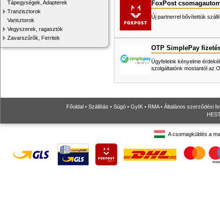
FoxPost csomagautom
Tápegységek, Adapterek
Tranzisztorok
Új partnerrel bővítettük száll
Varisztorok
Vegyszerek, ragasztók
Zavarszűrők, Ferritek
OTP SimplePay fizeté
Ügyfeleink kényelme érdekéb
szolgáltatónk mostantól az
Főoldal
•
Szállítás
•
Súgó
•
GyIK
•
RMA
•
Általános szerződési fe
HESTO
A csomagküldés a ma