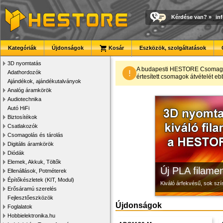
Kérdése van?
»
in
Kategóriák
Újdonságok
Kosár
Eszközök, szolgáltatások
3D nyomtatás
Megbízható la
Modulvilág
3D nyomtató r
A budapesti HESTORE CsomagPon
!
Adathordozók
értesített csomagok átvételét eb
Ajándékok, ajándékutalványok
Új, modern megjelenésű 
Fejlesztés, szórakozás é
Kiváló minőségű, gyárilag
Analóg áramkörök
Audiotechnika
Autó HiFi
Biztosítékok
Csatlakozók
Csomagolás és tárolás
Digitális áramkörök
Diódák
Elemek, Akkuk, Töltők
Új PLA filamen
Ellenállások, Potméterek
Építőkészletek (KIT, Modul)
Kiváló árfekvésű, sok sz
Erősáramú szerelés
Fejlesztőeszközök
Újdonságok
Foglalatok
Hobbielektronika.hu