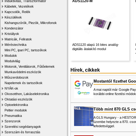
ADS1120-M
Induktivitás, Transzformátor
Kábelek, Vezetékek
Kapcsolók, Relék
Készülékek
Kishangszórók, Piezók, Mikrofonok
Kondenzátor
Kristályok
Matricák, Feliratok
Méréstechnika
ADS1120 alapú 16 bites analóg-
digitális átalakító modul
Mini PC, ipari PC, tartozékok
Modulok
Modulvilág
Motorok, Ventilátorok, Fűtőelemek
Hírek, cikkek
Munkavédelmi eszközök
Műszerdobozok
Mostantól fizethet Goo
Napelemek és tartozékok
NYÁK-ok
A mai naptól már Google Pay-
Okosotthon, Lakáselektronika
korábbi online fizetési mó
Oktatási eszközök
Optoelektronika
Több mint 870 GLS c
Peltier modulok
Pneumatika
A GLS Hungary - a HESTORE 
Szenzorok
üzembe helyezte a 870. cso
lefedettséggel.
Szerelési segédanyagok
Szerszám és forrasztás