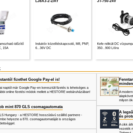
LJ8A3-2-Z/AY
JT-750-24V
gramozható időzítő
Induktív közelítéskapcsoló, M8, PNP,
Kefe nélküli DC vízpumpa
C, 15A
6...36V DC
350...900 L/óra
k
tantól fizethet Google Pay-el is!
Fenntar
minden
ai naptól már Google Pay-en keresztüli fizetés is lehetséges a
ábbi online fizetési módok mellett a HESTORE webáruházában!
A modern
alapkövet
milyen ök
bb mint 870 GLS csomagautomata
A legsű
LS Hungary - a HESTORE hosszútávú szállító partnere -
és prot
mbe helyezte a 870. csomagautomatáját is országos
dettséggel.
A cikk át
vezeték né
Zigbee-t