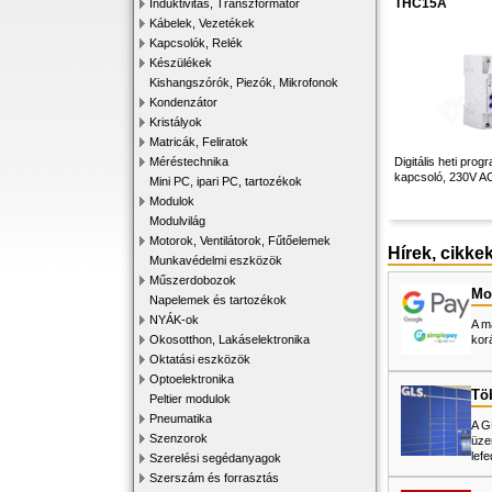
THC15A
Induktivitás, Transzformátor
Kábelek, Vezetékek
Kapcsolók, Relék
Készülékek
Kishangszórók, Piezók, Mikrofonok
Kondenzátor
Kristályok
Matricák, Feliratok
Méréstechnika
Digitális heti pro
kapcsoló, 230V A
Mini PC, ipari PC, tartozékok
Modulok
Modulvilág
Motorok, Ventilátorok, Fűtőelemek
Hírek, cikke
Munkavédelmi eszközök
Műszerdobozok
Mos
Napelemek és tartozékok
NYÁK-ok
A m
Okosotthon, Lakáselektronika
kor
Oktatási eszközök
Optoelektronika
Tö
Peltier modulok
Pneumatika
A G
Szenzorok
üze
lefe
Szerelési segédanyagok
Szerszám és forrasztás