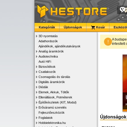
Kategóriák
Újdonságok
Kosár
Eszközök
3D nyomtatás
A budape
!
Adathordozók
értesítet
Ajándékok, ajándékutalványok
K
Analóg áramkörök
Audiotechnika
Autó HiFi
Biztosítékok
Csatlakozók
Csomagolás és tárolás
Digitális áramkörök
Diódák
Elemek, Akkuk, Töltők
Ellenállások, Potméterek
Építőkészletek (KIT, Modul)
Erősáramú szerelés
Fejlesztőeszközök
Újdonságok
Foglalatok
Hobbielektronika.hu