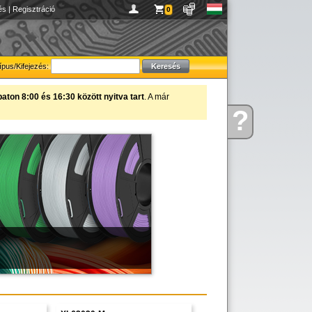
és
|
Regisztráció
0
ípus/Kifejezés:
ton 8:00 és 16:30 között nyitva tart
. A már
?
figyelmébe ajánljuk!
Kérdése
van