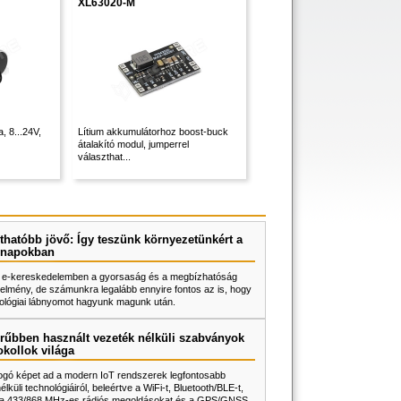
XL63020-M
, 8...24V,
Lítium akkumulátorhoz boost-buck
átalakító modul, jumperrel
választhat...
thatóbb jövő: Így teszünk környezetünkért a
napokban
 e-kereskedelemben a gyorsaság és a megbízhatóság
elmény, de számunkra legalább ennyire fontos az is, hogy
ológiai lábnyomot hagyunk magunk után.
rűbben használt vezeték nélküli szabványok
okollok világa
fogó képet ad a modern IoT rendszerek legfontosabb
lküli technológiáiról, beleértve a WiFi-t, Bluetooth/BLE-t,
, a 433/868 MHz-es rádiós megoldásokat és a GPS/GNSS